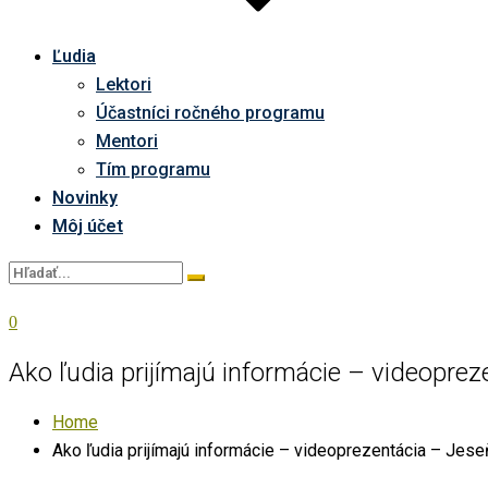
Ľudia
Lektori
Účastníci ročného programu
Mentori
Tím programu
Novinky
Môj účet
0
Ako ľudia prijímajú informácie – videopre
Home
Ako ľudia prijímajú informácie – videoprezentácia – Jese