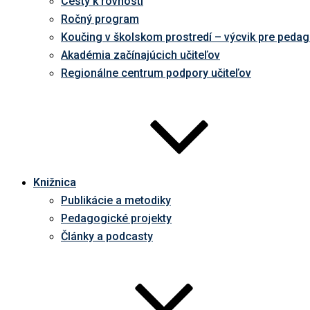
Cesty k rovnosti
Ročný program
Koučing v školskom prostredí – výcvik pre peda
Akadémia začínajúcich učiteľov
Regionálne centrum podpory učiteľov
Knižnica
Publikácie a metodiky
Pedagogické projekty
Články a podcasty