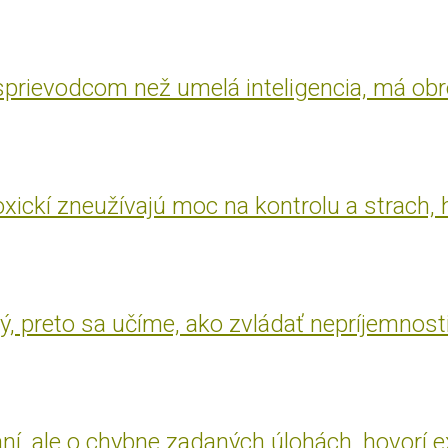
 sprievodcom než umelá inteligencia, má ob
oxickí zneužívajú moc na kontrolu a strach, 
, preto sa učíme, ako zvládať nepríjemnost
aní, ale o chybne zadaných úlohách, hovorí 