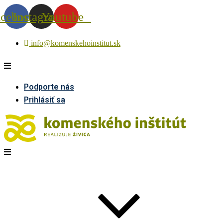
acebook
Instagram
Youtube
info@komenskehoinstitut.sk
Podporte nás
Prihlásiť sa