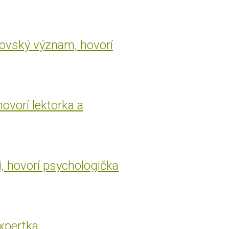
rovský význam, hovorí
hovorí lektorka a
i, hovorí psychologička
expertka