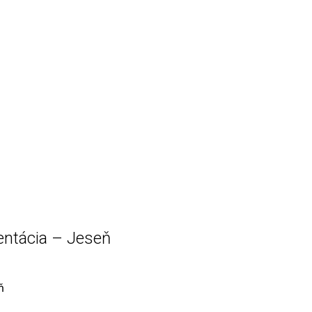
zentácia – Jeseň
ň