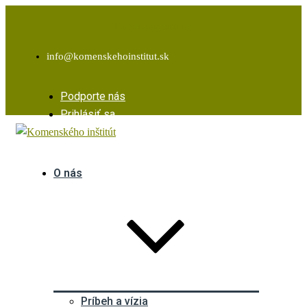
Facebook
Instagram
Youtube
info@komenskehoinstitut.sk
Podporte nás
Prihlásiť sa
O nás
Príbeh a vízia