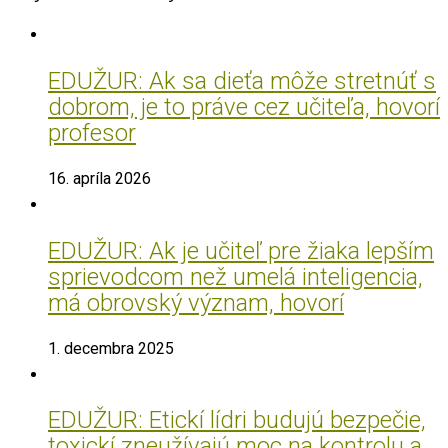
EDUŽUR: Ak sa dieťa môže stretnúť s
dobrom, je to práve cez učiteľa, hovorí
profesor
16. apríla 2026
EDUŽUR: Ak je učiteľ pre žiaka lepším
sprievodcom než umelá inteligencia,
má obrovský význam, hovorí
1. decembra 2025
EDUŽUR: Etickí lídri budujú bezpečie,
toxickí zneužívajú moc na kontrolu a