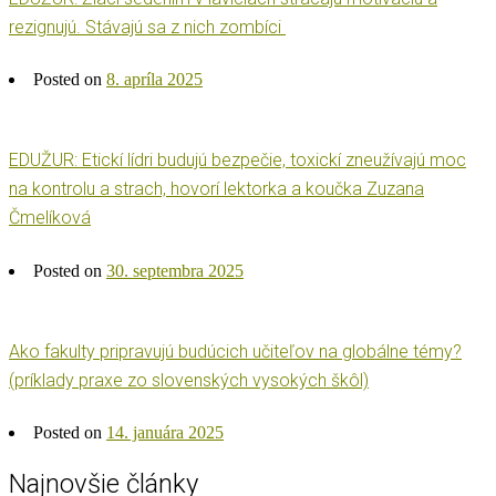
rezignujú. Stávajú sa z nich zombíci
Posted on
8. apríla 2025
EDUŽUR: Etickí lídri budujú bezpečie, toxickí zneužívajú moc
na kontrolu a strach, hovorí lektorka a koučka Zuzana
Čmelíková
Posted on
30. septembra 2025
Ako fakulty pripravujú budúcich učiteľov na globálne témy?
(príklady praxe zo slovenských vysokých škôl)
Posted on
14. januára 2025
Najnovšie články