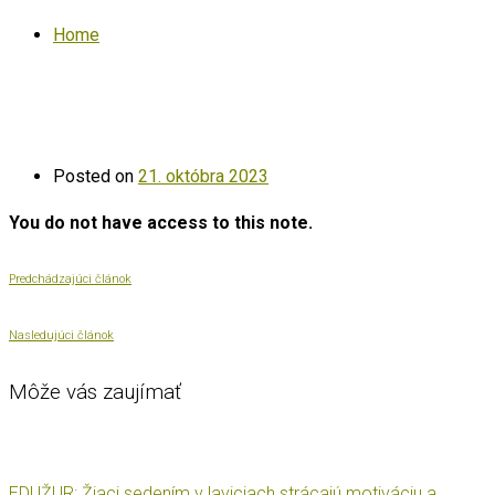
Home
Posted on
21. októbra 2023
You do not have access to this note.
Predchádzajúci článok
Nasledujúci článok
Môže vás zaujímať
EDUŽUR: Žiaci sedením v laviciach strácajú motiváciu a