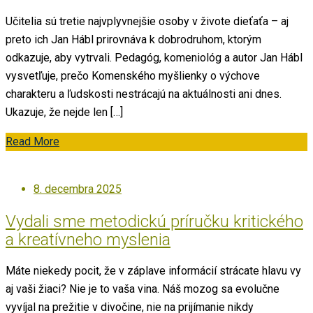
Učitelia sú tretie najvplyvnejšie osoby v živote dieťaťa – aj
preto ich Jan Hábl prirovnáva k dobrodruhom, ktorým
odkazuje, aby vytrvali. Pedagóg, komeniológ a autor Jan Hábl
vysvetľuje, prečo Komenského myšlienky o výchove
charakteru a ľudskosti nestrácajú na aktuálnosti ani dnes.
Ukazuje, že nejde len […]
Read More
Posted
8. decembra 2025
on
Vydali sme metodickú príručku kritického
a kreatívneho myslenia
Máte niekedy pocit, že v záplave informácií strácate hlavu vy
aj vaši žiaci? Nie je to vaša vina. Náš mozog sa evolučne
vyvíjal na prežitie v divočine, nie na prijímanie nikdy