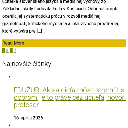
učiteľka slovenského jazyka a mediálnej výchovy zo
Základnej školy Ľudovíta Fullu v Košiciach. Odborná porota
ocenila jej systematickú prácu v rozvoji mediálnej
gramotnosti, kritického myslenia a inkluzívneho prostredia,
ktoré vytvára pre […]
Read More
Navigácia
1
2
…
7
v
Najnovšie články
článkoch
EDUŽUR: Ak sa dieťa môže stretnúť s
dobrom, je to práve cez učiteľa, hovorí
profesor
16. apríla 2026