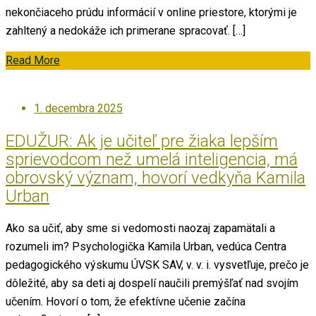
nekončiaceho prúdu informácií v online priestore, ktorými je
zahltený a nedokáže ich primerane spracovať. […]
Read More
Posted
1. decembra 2025
on
EDUŽUR: Ak je učiteľ pre žiaka lepším
sprievodcom než umelá inteligencia, má
obrovský význam, hovorí vedkyňa Kamila
Urban
Ako sa učiť, aby sme si vedomosti naozaj zapamätali a
rozumeli im? Psychologička Kamila Urban, vedúca Centra
pedagogického výskumu ÚVSK SAV, v. v. i. vysvetľuje, prečo je
dôležité, aby sa deti aj dospelí naučili premýšľať nad svojím
učením. Hovorí o tom, že efektívne učenie začína