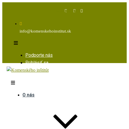
Facebook
Instagram
Youtube
info@komenskehoinstitut.sk
Podporte nás
Prihlásiť sa
O nás