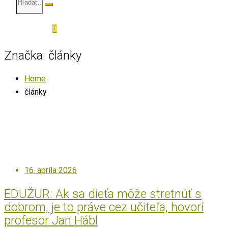
0
Značka:
články
Home
články
Posted
16. apríla 2026
on
EDUŽUR: Ak sa dieťa môže stretnúť s
dobrom, je to práve cez učiteľa, hovorí
profesor Jan Hábl