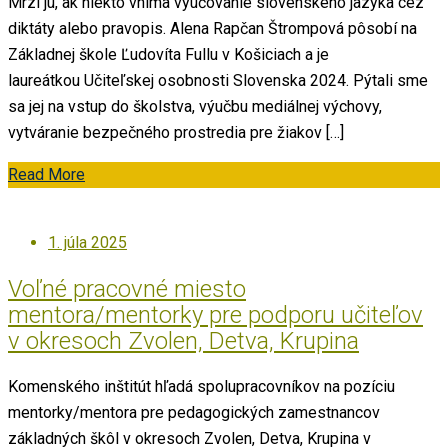
Mrzí ju, ak niekto vníma vyučovanie slovenského jazyka cez
diktáty alebo pravopis. Alena Rapčan Štrompová pôsobí na
Základnej škole Ľudovíta Fullu v Košiciach a je
laureátkou Učiteľskej osobnosti Slovenska 2024. Pýtali sme
sa jej na vstup do školstva, výučbu mediálnej výchovy,
vytváranie bezpečného prostredia pre žiakov […]
Read More
Posted
1. júla 2025
on
Voľné pracovné miesto
mentora/mentorky pre podporu učiteľov
v okresoch Zvolen, Detva, Krupina
Komenského inštitút hľadá spolupracovníkov na pozíciu
mentorky/mentora pre pedagogických zamestnancov
základných škôl v okresoch Zvolen, Detva, Krupina v