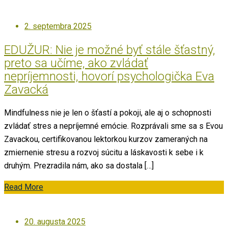
Posted
2. septembra 2025
on
EDUŽUR: Nie je možné byť stále šťastný,
preto sa učíme, ako zvládať
nepríjemnosti, hovorí psychologička Eva
Zavacká
Mindfulness nie je len o šťastí a pokoji, ale aj o schopnosti
zvládať stres a nepríjemné emócie. Rozprávali sme sa s Evou
Zavackou, certifikovanou lektorkou kurzov zameraných na
zmiernenie stresu a rozvoj súcitu a láskavosti k sebe i k
druhým. Prezradila nám, ako sa dostala […]
Read More
Posted
20. augusta 2025