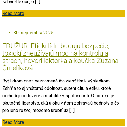
sebareflexiou, o […]
Read More
Posted
30. septembra 2025
on
EDUŽUR: Etickí lídri budujú bezpečie,
toxickí zneužívajú moc na kontrolu a
strach, hovorí lektorka a koučka Zuzana
Čmelíková
Byť lídrom dnes neznamená iba viesť tím k výsledkom.
Zahŕňa to aj vnútornú odolnosť, autenticitu a etiku, ktoré
rozhodujú o dôvere a stabilite v spoločnosti. O tom, čo je
skutočné líderstvo, akú úlohu v ňom zohrávajú hodnoty a čo
pre jeho rozvoj môžeme urobiť už […]
Read More