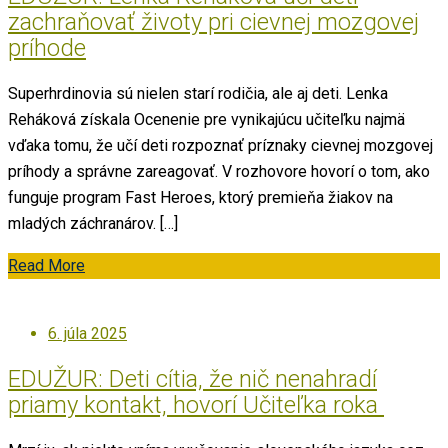
zachraňovať životy pri cievnej mozgovej
príhode
Superhrdinovia sú nielen starí rodičia, ale aj deti. Lenka
Reháková získala Ocenenie pre vynikajúcu učiteľku najmä
vďaka tomu, že učí deti rozpoznať príznaky cievnej mozgovej
príhody a správne zareagovať. V rozhovore hovorí o tom, ako
funguje program Fast Heroes, ktorý premieňa žiakov na
mladých záchranárov. […]
Read More
Posted
6. júla 2025
on
EDUŽUR: Deti cítia, že nič nenahradí
priamy kontakt, hovorí Učiteľka roka