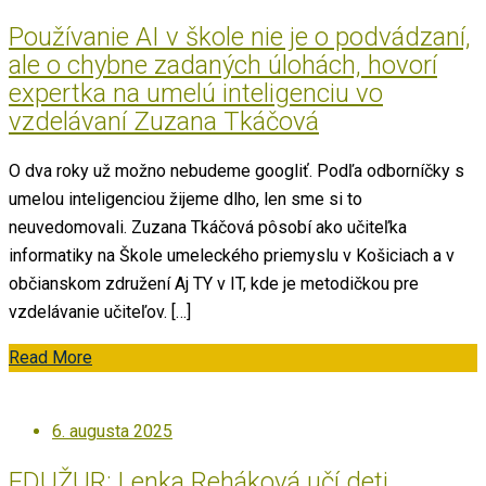
on
Používanie AI v škole nie je o podvádzaní,
ale o chybne zadaných úlohách, hovorí
expertka na umelú inteligenciu vo
vzdelávaní Zuzana Tkáčová
O dva roky už možno nebudeme googliť. Podľa odborníčky s
umelou inteligenciou žijeme dlho, len sme si to
neuvedomovali. Zuzana Tkáčová pôsobí ako učiteľka
informatiky na Škole umeleckého priemyslu v Košiciach a v
občianskom združení Aj TY v IT, kde je metodičkou pre
vzdelávanie učiteľov. […]
Read More
Posted
6. augusta 2025
on
EDUŽUR: Lenka Reháková učí deti