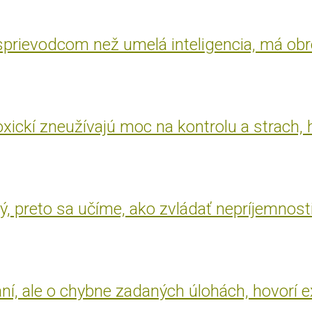
 sprievodcom než umelá inteligencia, má ob
oxickí zneužívajú moc na kontrolu a strach, 
, preto sa učíme, ako zvládať nepríjemnost
aní, ale o chybne zadaných úlohách, hovorí 