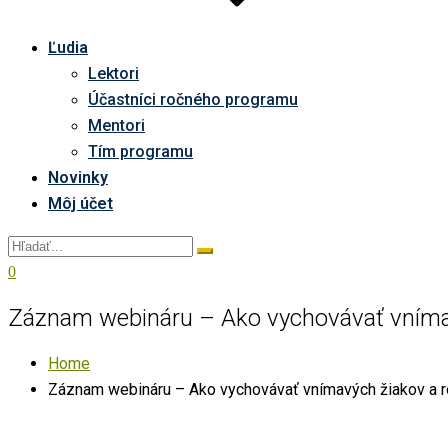
Ľudia
Lektori
Účastníci ročného programu
Mentori
Tím programu
Novinky
Môj účet
0
Záznam webináru – Ako vychovávať vníma
Home
Záznam webináru – Ako vychovávať vnímavých žiakov a r