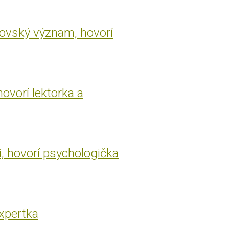
rovský význam, hovorí
hovorí lektorka a
i, hovorí psychologička
expertka