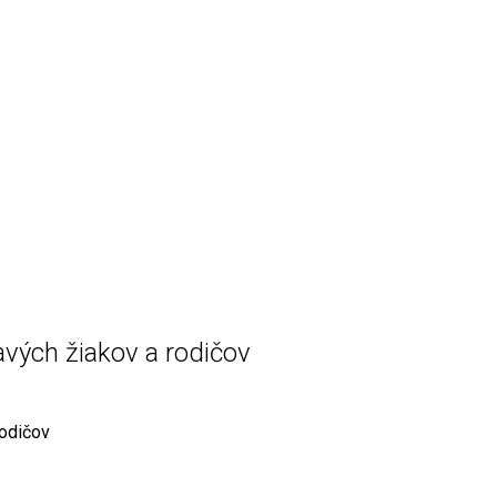
vých žiakov a rodičov
odičov