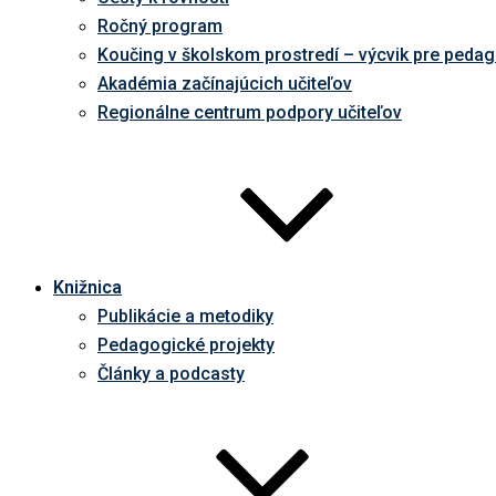
Ročný program
Koučing v školskom prostredí – výcvik pre peda
Akadémia začínajúcich učiteľov
Regionálne centrum podpory učiteľov
Knižnica
Publikácie a metodiky
Pedagogické projekty
Články a podcasty