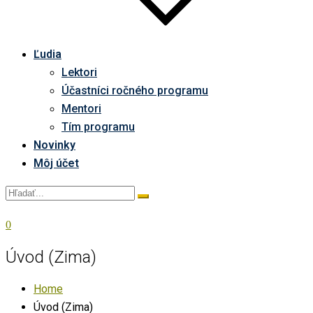
Ľudia
Lektori
Účastníci ročného programu
Mentori
Tím programu
Novinky
Môj účet
0
Úvod (Zima)
Home
Úvod (Zima)