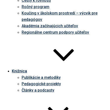
Cesty k rovnosti
Ročný program
Koučing v školskom prostredí – výcvik pre
pedagógov
Akadémia začínajúcich učiteľov
Regionálne centrum podpory učiteľov
Knižnica
Publikácie a metodiky
Pedagogické projekty
Články a podcasty