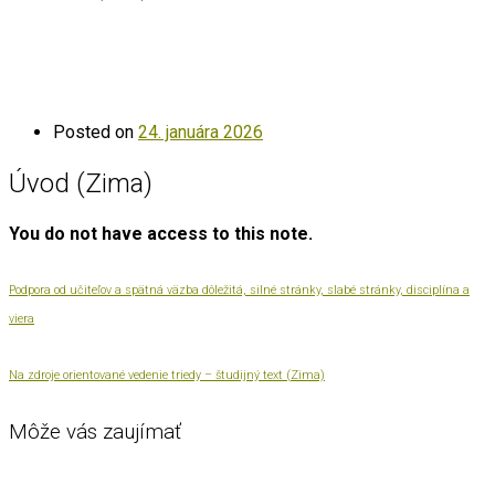
Posted on
24. januára 2026
Úvod (Zima)
You do not have access to this note.
Podpora od učiteľov a spätná väzba dôležitá, silné stránky, slabé stránky, disciplína a
viera
Na zdroje orientované vedenie triedy – študijný text (Zima)
Môže vás zaujímať