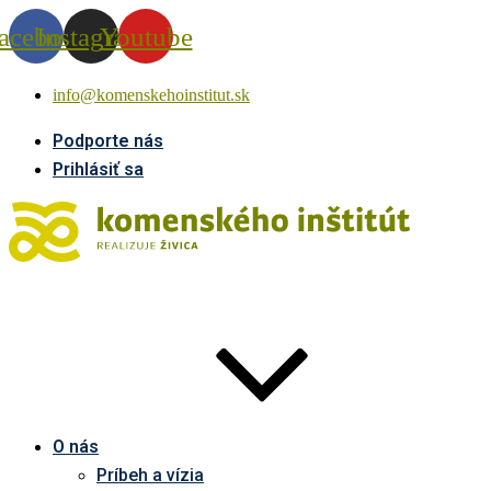
acebook
Instagram
Youtube
info@komenskehoinstitut.sk
Podporte nás
Prihlásiť sa
O nás
Príbeh a vízia