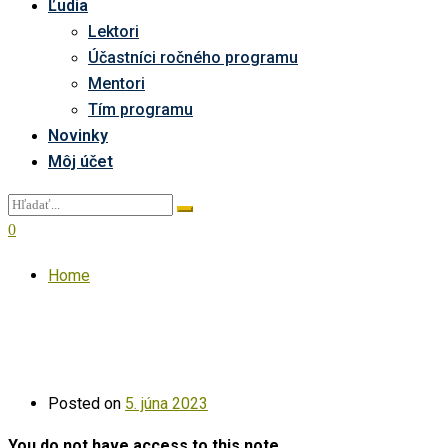
Ľudia
Lektori
Účastníci ročného programu
Mentori
Tím programu
Novinky
Môj účet
0
Home
Posted on
5. júna 2023
You do not have access to this note.