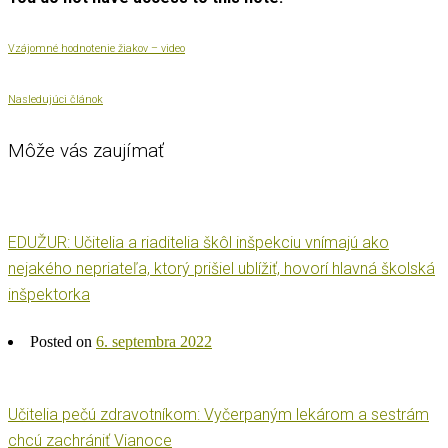
Vzájomné hodnotenie žiakov – video
Nasledujúci článok
Môže vás zaujímať
EDUŽUR: Učitelia a riaditelia škôl inšpekciu vnímajú ako
nejakého nepriateľa, ktorý prišiel ublížiť, hovorí hlavná školská
inšpektorka
Posted on
6. septembra 2022
Učitelia pečú zdravotníkom: Vyčerpaným lekárom a sestrám
chcú zachrániť Vianoce