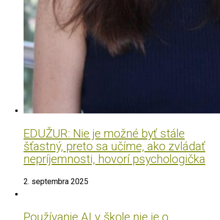
EDUŽUR: Nie je možné byť stále
šťastný, preto sa učíme, ako zvládať
nepríjemnosti, hovorí psychologička
2. septembra 2025
Používanie AI v škole nie je o