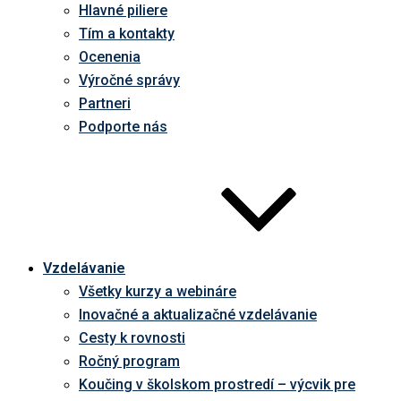
Hlavné piliere
Tím a kontakty
Ocenenia
Výročné správy
Partneri
Podporte nás
Vzdelávanie
Všetky kurzy a webináre
Inovačné a aktualizačné vzdelávanie
Cesty k rovnosti
Ročný program
Koučing v školskom prostredí – výcvik pre