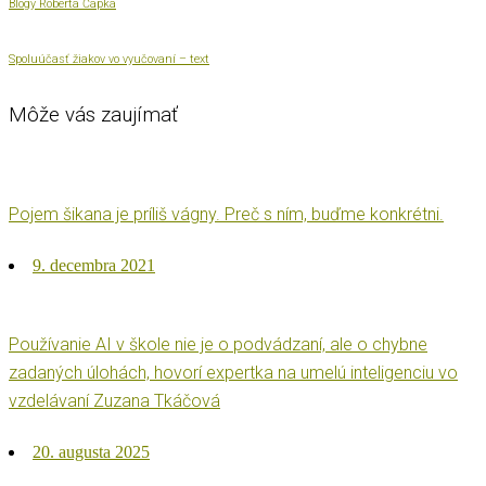
Blogy Roberta Čapka
Spoluúčasť žiakov vo vyučovaní – text
Môže vás zaujímať
Pojem šikana je príliš vágny. Preč s ním, buďme konkrétni.
Posted
9. decembra 2021
on
Používanie AI v škole nie je o podvádzaní, ale o chybne
zadaných úlohách, hovorí expertka na umelú inteligenciu vo
vzdelávaní Zuzana Tkáčová
Posted
20. augusta 2025
on