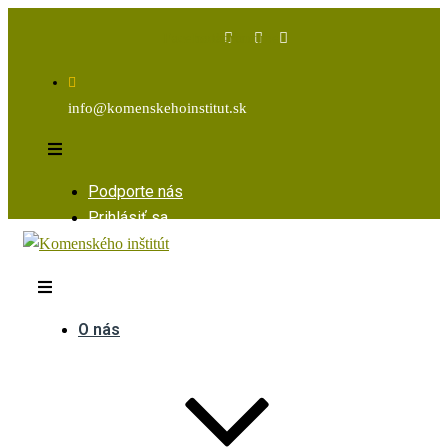
Facebook
Instagram
Youtube
info@komenskehoinstitut.sk
Podporte nás
Prihlásiť sa
O nás