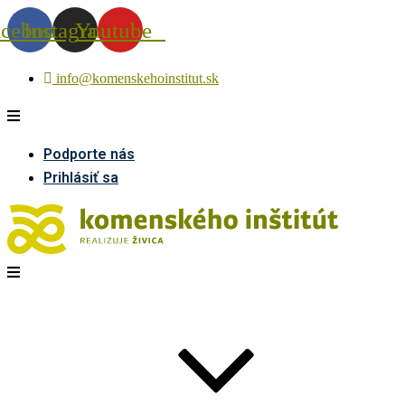
acebook
Instagram
Youtube
info@komenskehoinstitut.sk
Podporte nás
Prihlásiť sa