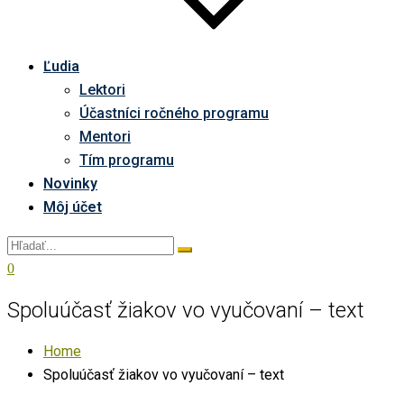
Ľudia
Lektori
Účastníci ročného programu
Mentori
Tím programu
Novinky
Môj účet
0
Spoluúčasť žiakov vo vyučovaní – text
Home
Spoluúčasť žiakov vo vyučovaní – text