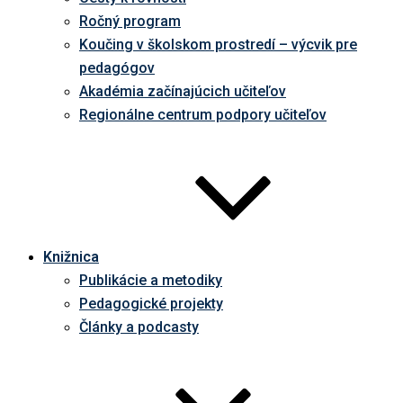
Ročný program
Koučing v školskom prostredí – výcvik pre
pedagógov
Akadémia začínajúcich učiteľov
Regionálne centrum podpory učiteľov
Knižnica
Publikácie a metodiky
Pedagogické projekty
Články a podcasty