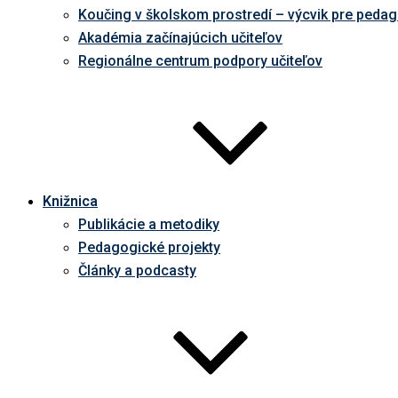
Koučing v školskom prostredí – výcvik pre peda
Akadémia začínajúcich učiteľov
Regionálne centrum podpory učiteľov
Knižnica
Publikácie a metodiky
Pedagogické projekty
Články a podcasty