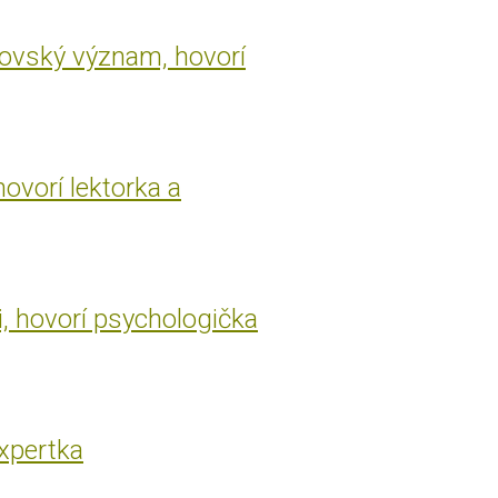
rovský význam, hovorí
hovorí lektorka a
i, hovorí psychologička
expertka