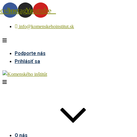
acebook
Instagram
Youtube
info@komenskehoinstitut.sk
Podporte nás
Prihlásiť sa
O nás