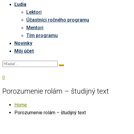
Ľudia
Lektori
Účastníci ročného programu
Mentori
Tím programu
Novinky
Môj účet
0
Porozumenie rolám – študijný text
Home
Porozumenie rolám – študijný text