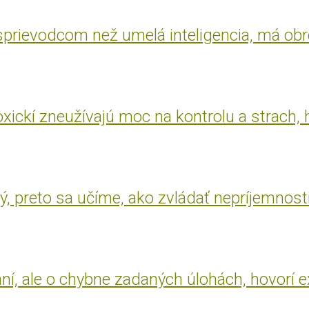
 sprievodcom než umelá inteligencia, má ob
oxickí zneužívajú moc na kontrolu a strach, 
, preto sa učíme, ako zvládať nepríjemnost
aní, ale o chybne zadaných úlohách, hovorí 