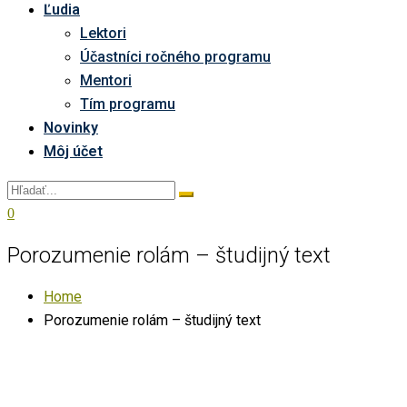
Ľudia
Lektori
Účastníci ročného programu
Mentori
Tím programu
Novinky
Môj účet
0
Porozumenie rolám – študijný text
Home
Porozumenie rolám – študijný text