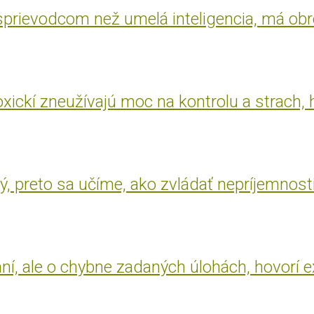
 sprievodcom než umelá inteligencia, má ob
oxickí zneužívajú moc na kontrolu a strach, 
, preto sa učíme, ako zvládať nepríjemnost
aní, ale o chybne zadaných úlohách, hovorí 