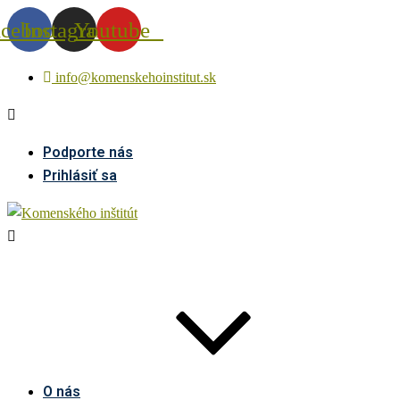
acebook
Instagram
Youtube
info@komenskehoinstitut.sk
Podporte nás
Prihlásiť sa
O nás