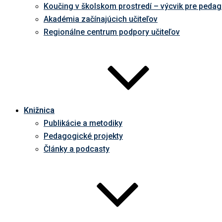
Koučing v školskom prostredí – výcvik pre peda
Akadémia začínajúcich učiteľov
Regionálne centrum podpory učiteľov
Knižnica
Publikácie a metodiky
Pedagogické projekty
Články a podcasty