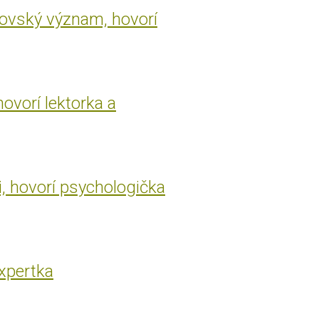
rovský význam, hovorí
hovorí lektorka a
i, hovorí psychologička
expertka