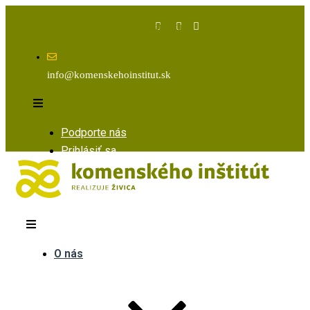
Facebook
Instagram
Youtube
info@komenskehoinstitut.sk
Podporte nás
Prihlásiť sa
O nás