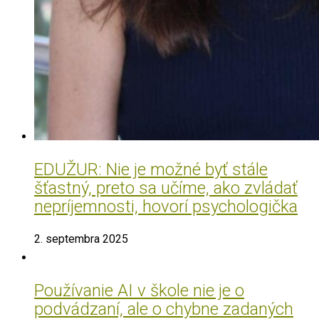
EDUŽUR: Nie je možné byť stále
šťastný, preto sa učíme, ako zvládať
nepríjemnosti, hovorí psychologička
2. septembra 2025
Používanie AI v škole nie je o
podvádzaní, ale o chybne zadaných