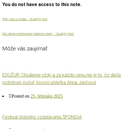
You do not have access to this note.
Pole, rola a osoba – študijný text
Na zdroje orientované vedenie triedy – študijný text
Môže vás zaujímať
EDUŽUR: Chválenie vždy a za každú cenu nie je to, čo dieťa
potrebuje počuť, hovorí učiteľka Anna Jančová
Posted on
25. februára 2025
Festival dobrého vzdelávania ŠPONGIA