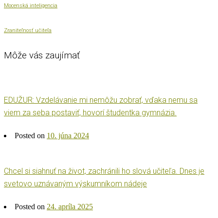
Mocenská inteligencia
Zraniteľnosť učiteľa
Môže vás zaujímať
EDUŽUR: Vzdelávanie mi nemôžu zobrať, vďaka nemu sa
viem za seba postaviť, hovorí študentka gymnázia.
Posted on
10. júna 2024
Chcel si siahnuť na život, zachránili ho slová učiteľa. Dnes je
svetovo uznávaným výskumníkom nádeje
Posted on
24. apríla 2025