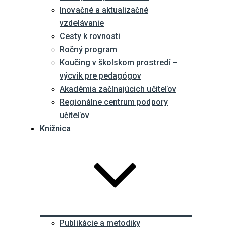
Inovačné a aktualizačné
vzdelávanie
Cesty k rovnosti
Ročný program
Koučing v školskom prostredí –
výcvik pre pedagógov
Akadémia začínajúcich učiteľov
Regionálne centrum podpory
učiteľov
Knižnica
Publikácie a metodiky