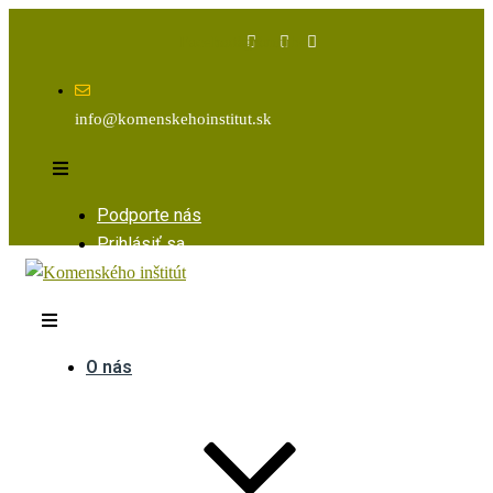
Facebook
Instagram
Youtube
info@komenskehoinstitut.sk
Podporte nás
Prihlásiť sa
O nás