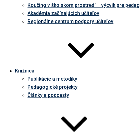
Koučing v školskom prostredí – výcvik pre peda
Akadémia začínajúcich učiteľov
Regionálne centrum podpory učiteľov
Knižnica
Publikácie a metodiky
Pedagogické projekty
Články a podcasty