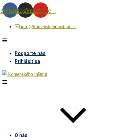
acebook
Instagram
Youtube
info@komenskehoinstitut.sk
Podporte nás
Prihlásiť sa
O nás