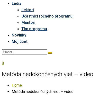
Ľudia
Lektori
Účastníci ročného programu
Mentori
Tím programu
Novinky
Môj účet
0
Metóda nedokončených viet – video
Home
Metóda nedokončených viet – video