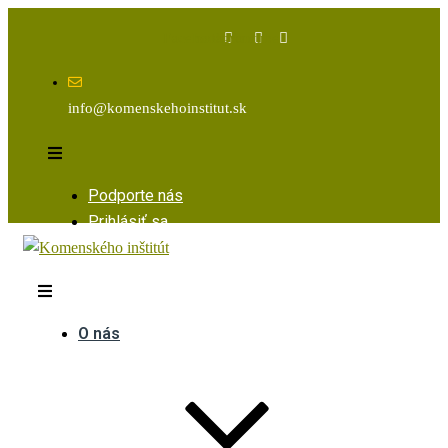
Facebook
Instagram
Youtube
info@komenskehoinstitut.sk
Podporte nás
Prihlásiť sa
O nás