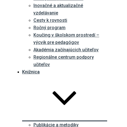
Inovačné a aktualizačné
vzdelávanie
Cesty k rovnosti
Ročný program
Koučing v školskom prostredí –
výcvik pre pedagógov
Akadémia začínajúcich učiteľov
Regionálne centrum podpory
učiteľov
Knižnica
Publikácie a metodiky