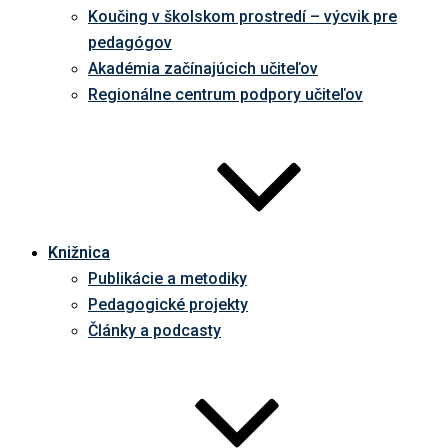
Koučing v školskom prostredí – výcvik pre
pedagógov
Akadémia začínajúcich učiteľov
Regionálne centrum podpory učiteľov
Knižnica
Publikácie a metodiky
Pedagogické projekty
Články a podcasty