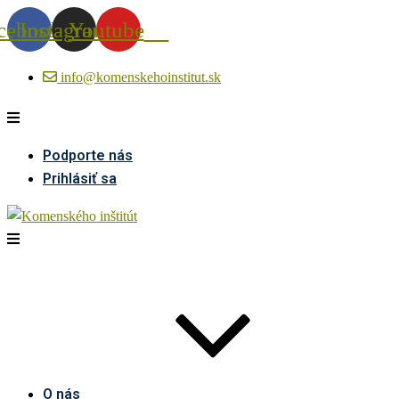
cebook
Instagram
Youtube
info@komenskehoinstitut.sk
Podporte nás
Prihlásiť sa
O nás