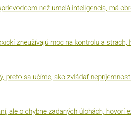
 sprievodcom než umelá inteligencia, má ob
oxickí zneužívajú moc na kontrolu a strach, 
, preto sa učíme, ako zvládať nepríjemnost
aní, ale o chybne zadaných úlohách, hovorí 