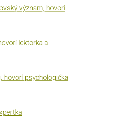
rovský význam, hovorí
hovorí lektorka a
i, hovorí psychologička
expertka