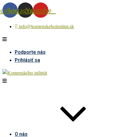
acebook
Instagram
Youtube
info@komenskehoinstitut.sk
Podporte nás
Prihlásiť sa
O nás