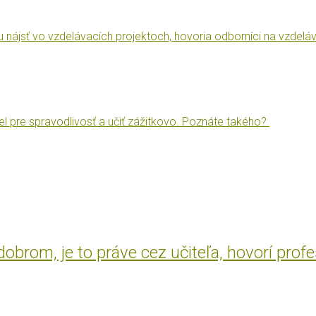
u nájsť vo vzdelávacích projektoch, hovoria odborníci na vzdeláv
l pre spravodlivosť a učiť zážitkovo. Poznáte takého?
brom, je to práve cez učiteľa, hovorí prof