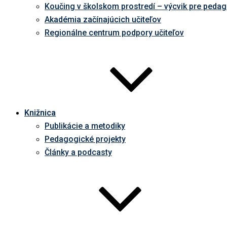
Koučing v školskom prostredí – výcvik pre peda
Akadémia začínajúcich učiteľov
Regionálne centrum podpory učiteľov
Knižnica
Publikácie a metodiky
Pedagogické projekty
Články a podcasty