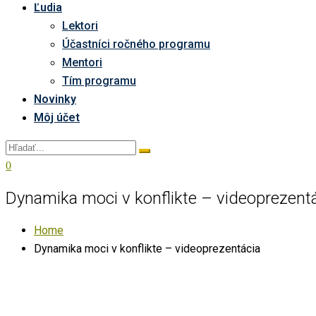
Ľudia
Lektori
Účastníci ročného programu
Mentori
Tím programu
Novinky
Môj účet
0
Dynamika moci v konflikte – videoprezent
Home
Dynamika moci v konflikte – videoprezentácia