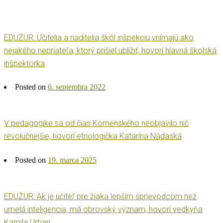
EDUŽUR: Učitelia a riaditelia škôl inšpekciu vnímajú ako
nejakého nepriateľa, ktorý prišiel ublížiť, hovorí hlavná školská
inšpektorka
Posted on
6. septembra 2022
V pedagogike sa od čias Komenského neobjavilo nič
revolučnejšie, hovorí etnologička Katarína Nádaská
Posted on
19. marca 2025
EDUŽUR: Ak je učiteľ pre žiaka lepším sprievodcom než
umelá inteligencia, má obrovský význam, hovorí vedkyňa
Kamila Urban