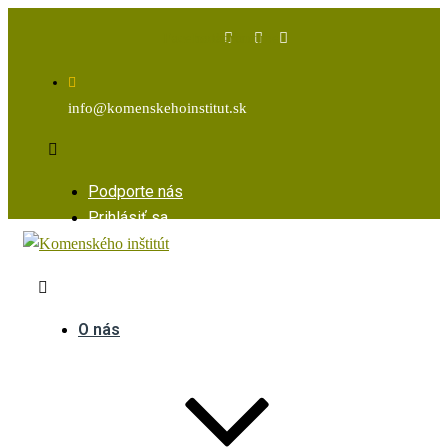
Facebook
Instagram
Youtube
info@komenskehoinstitut.sk
Podporte nás
Prihlásiť sa
O nás