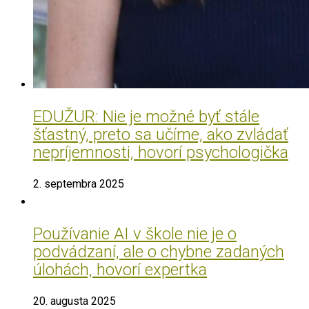
EDUŽUR: Nie je možné byť stále
šťastný, preto sa učíme, ako zvládať
nepríjemnosti, hovorí psychologička
2. septembra 2025
Používanie AI v škole nie je o
podvádzaní, ale o chybne zadaných
úlohách, hovorí expertka
20. augusta 2025