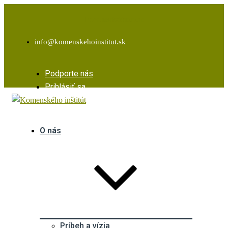
Facebook
Instagram
Youtube
info@komenskehoinstitut.sk
Podporte nás
Prihlásiť sa
O nás
Príbeh a vízia