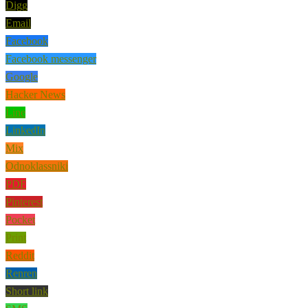
Digg
Email
Facebook
Facebook messenger
Google
Hacker News
Line
LinkedIn
Mix
Odnoklassniki
PDF
Pinterest
Pocket
Print
Reddit
Renren
Short link