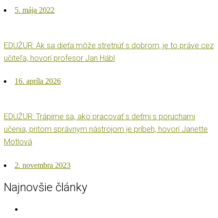
Posted
5. mája 2022
on
EDUŽUR: Ak sa dieťa môže stretnúť s dobrom, je to práve cez
učiteľa, hovorí profesor Jan Hábl
Posted
16. apríla 2026
on
EDUŽUR: Trápime sa, ako pracovať s deťmi s poruchami
učenia, pritom správnym nástrojom je príbeh, hovorí Janette
Motlová
Posted
2. novembra 2023
on
Najnovšie články