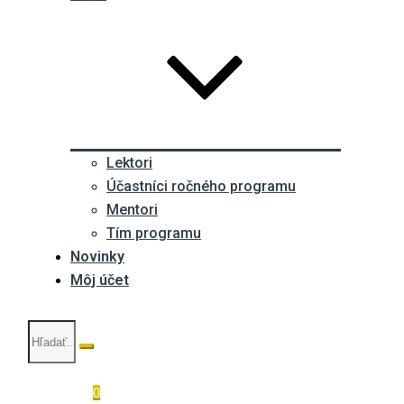
Lektori
Účastníci ročného programu
Mentori
Tím programu
Novinky
Môj účet
0