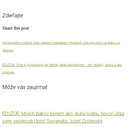
Zdieľajte:
Share this post
Komenského inštitút chce zabrániť tragédiám: Pripravili sme príručku na prácu so
šikanou
EDUŽUR: Učia a vychovávajú na štátnej škole alternatívne – cez zážitky, vonku a bez
známok
Môže vás zaujímať
EDUŽÚR: Mojich žiakov beriem ako druhú rodinu, hovorí víťaz
ceny verejnosti Učiteľ Slovenska Jozef Zvolenský