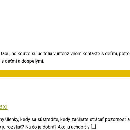
 tabu, no keďže sú učitelia v intenzívnom kontakte s deťmi, potre
i s deťmi a dospelými.
axi
 myšlienky, kedy sa sústredíte, kedy začínate strácať pozornosť
u rozvíjať? Na čo je dobrá? Ako ju uchopiť v […]