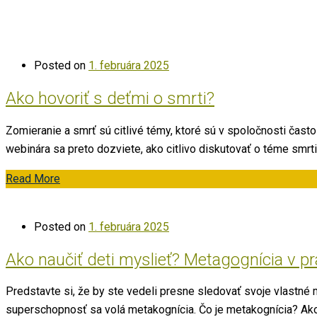
Posted on
1. februára 2025
Ako hovoriť s deťmi o smrti?
Zomieranie a smrť sú citlivé témy, ktoré sú v spoločnosti často
webinára sa preto dozviete, ako citlivo diskutovať o téme smrt
Read More
Posted on
1. februára 2025
Ako naučiť deti myslieť? Metagognícia v pr
Predstavte si, že by ste vedeli presne sledovať svoje vlastné
superschopnosť sa volá metakognícia. Čo je metakognícia? Ako j