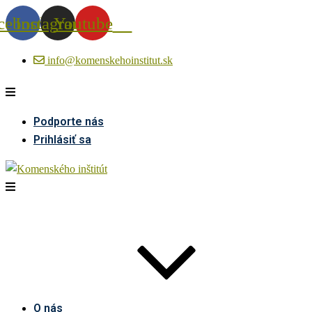
cebook
Instagram
Youtube
info@komenskehoinstitut.sk
Podporte nás
Prihlásiť sa
O nás