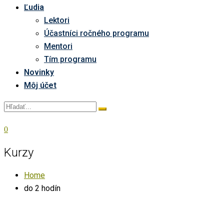
Ľudia
Lektori
Účastníci ročného programu
Mentori
Tím programu
Novinky
Môj účet
0
Kurzy
Home
do 2 hodín