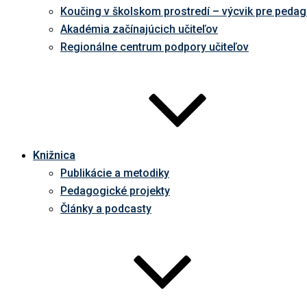
Koučing v školskom prostredí – výcvik pre peda
Akadémia začínajúcich učiteľov
Regionálne centrum podpory učiteľov
Knižnica
Publikácie a metodiky
Pedagogické projekty
Články a podcasty