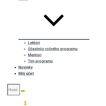
Lektori
Účastníci ročného programu
Mentori
Tím programu
Novinky
Môj účet
0