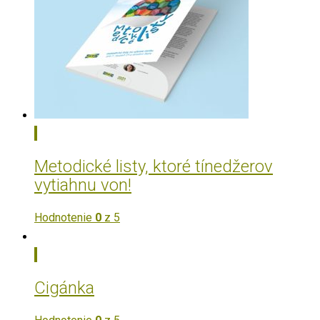
Metodické listy, ktoré tínedžerov
vytiahnu von!
Hodnotenie
0
z 5
Cigánka