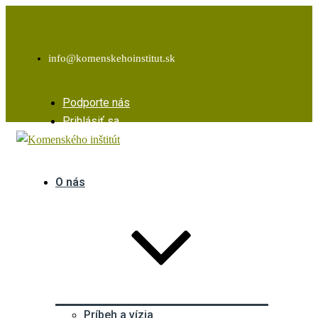
Facebook
Instagram
Youtube
info@komenskehoinstitut.sk
Podporte nás
Prihlásiť sa
O nás
Príbeh a vízia