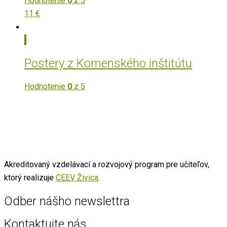
Hodnotenie
0
z 5
11
€
Postery z Komenského inštitútu
Hodnotenie
0
z 5
Akreditovaný vzdelávací a rozvojový program pre učiteľov,
ktorý realizuje
CEEV Živica
.
Odber nášho newslettra
Kontaktujte nás