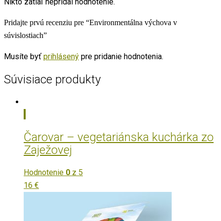
Nikto zatiaľ nepridal hodnotenie.
Pridajte prvú recenziu pre “Environmentálna výchova v
súvislostiach”
Musíte byť
prihlásený
pre pridanie hodnotenia.
Súvisiace produkty
Čarovar – vegetariánska kuchárka zo
Zaježovej
Hodnotenie
0
z 5
16
€