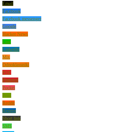
Email
Facebook
Facebook messenger
Google
Hacker News
Line
LinkedIn
Mix
Odnoklassniki
PDF
Pinterest
Pocket
Print
Reddit
Renren
Short link
SMS