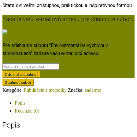
čitateľovi veľmi prístupnou, praktickou a inšpiratívnou formou.
Zadajte vašu e-mailovú adresu pre stiahnutie súboru
Pre stiahnutie súboru "Environmentálna výchova v
súvislostiach" zadajte vašu e-mailovú adresu.
Odoslať a stiahnuť
Stiahnuť súbor
Kategórie:
Publikácie a metodiky
Značka:
zadarmo
Popis
Recenzie (0)
Popis