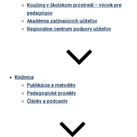
Koučing v školskom prostredí – výcvik pre
pedagógov
Akadémia začínajúcich učiteľov
Regionálne centrum podpory učiteľov
Knižnica
Publikácie a metodiky
Pedagogické projekty
Články a podcasty