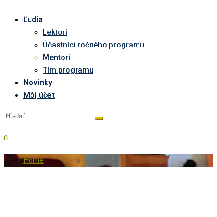
Ľudia
Lektori
Účastníci ročného programu
Mentori
Tím programu
Novinky
Môj účet
0
Home