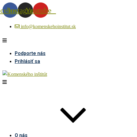
acebook
Instagram
Youtube
info@komenskehoinstitut.sk
Podporte nás
Prihlásiť sa
O nás