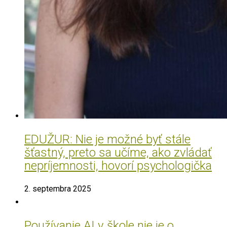
EDUŽUR: Nie je možné byť stále
šťastný, preto sa učíme, ako zvládať
nepríjemnosti, hovorí psychologička
2. septembra 2025
Používanie AI v škole nie je o