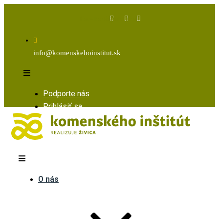
Facebook
Instagram
Youtube
info@komenskehoinstitut.sk
Podporte nás
Prihlásiť sa
O nás