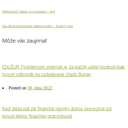
Spoluúčasť žiakov vo vyučovaní – text
Na zdroje orientované vedenie triedy – študijný text
Môže vás zaujímať
EDUŽUR: Problémom známok je, že každý učiteľ hodnotí inak,
hovorí odborník na vzdelávanie Vlado Burjan
Posted on
30. júna 2022
Keď dieťa vidí zlé finančné návyky doma, prevezme ich,
hovorí lektor finančnej gramotnosti