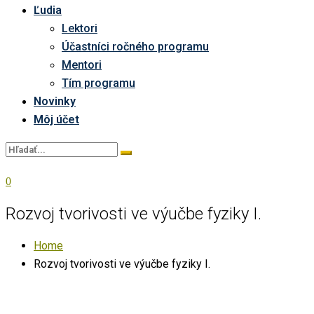
Ľudia
Lektori
Účastníci ročného programu
Mentori
Tím programu
Novinky
Môj účet
0
Rozvoj tvorivosti ve výučbe fyziky I.
Home
Rozvoj tvorivosti ve výučbe fyziky I.