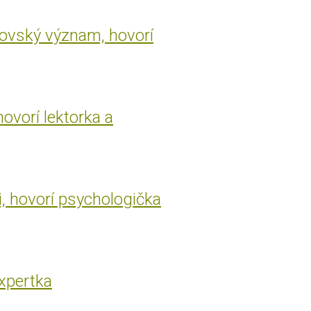
rovský význam, hovorí
hovorí lektorka a
i, hovorí psychologička
expertka