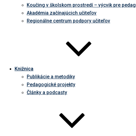
Koučing v školskom prostredí – výcvik pre peda
Akadémia začínajúcich učiteľov
Regionálne centrum podpory učiteľov
Knižnica
Publikácie a metodiky
Pedagogické projekty
Články a podcasty