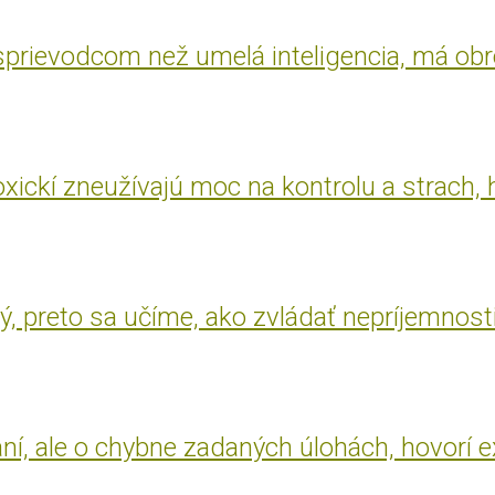
 sprievodcom než umelá inteligencia, má ob
oxickí zneužívajú moc na kontrolu a strach, 
, preto sa učíme, ako zvládať nepríjemnost
aní, ale o chybne zadaných úlohách, hovorí 