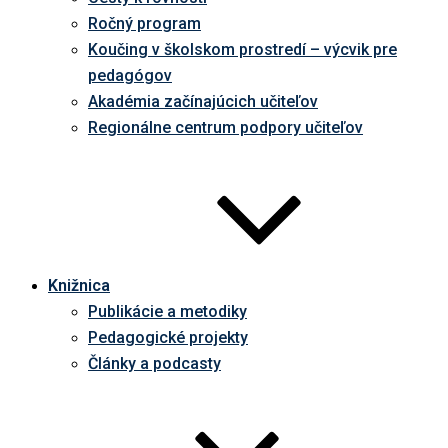
Ročný program
Koučing v školskom prostredí – výcvik pre
pedagógov
Akadémia začínajúcich učiteľov
Regionálne centrum podpory učiteľov
Knižnica
Publikácie a metodiky
Pedagogické projekty
Články a podcasty