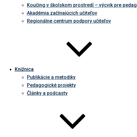
Koučing v školskom prostredí – výcvik pre peda
Akadémia začínajúcich učiteľov
Regionálne centrum podpory učiteľov
Knižnica
Publikácie a metodiky
Pedagogické projekty
Články a podcasty