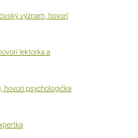
rovský význam, hovorí
hovorí lektorka a
i, hovorí psychologička
expertka