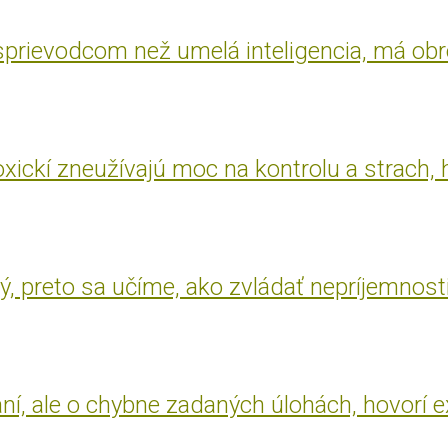
 sprievodcom než umelá inteligencia, má ob
oxickí zneužívajú moc na kontrolu a strach, 
, preto sa učíme, ako zvládať nepríjemnost
aní, ale o chybne zadaných úlohách, hovorí 