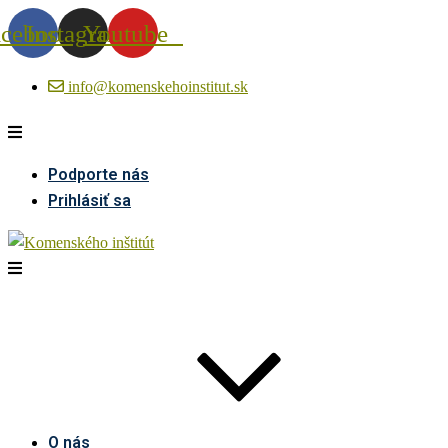
acebook
Instagram
Youtube
info@komenskehoinstitut.sk
Podporte nás
Prihlásiť sa
O nás