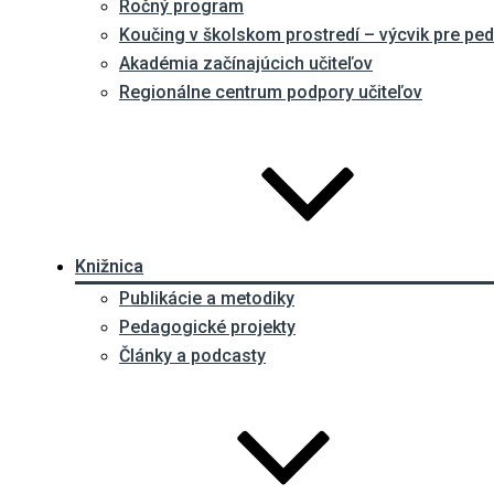
Ročný program
Koučing v školskom prostredí – výcvik pre p
Akadémia začínajúcich učiteľov
Regionálne centrum podpory učiteľov
Knižnica
Publikácie a metodiky
Pedagogické projekty
Články a podcasty