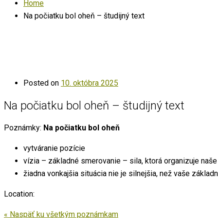
Home
Na počiatku bol oheň – študijný text
Posted on
10. októbra 2025
Na počiatku bol oheň – študijný text
Poznámky:
Na počiatku bol oheň
vytváranie pozície
vízia – základné smerovanie – sila, ktorá organizuje naš
žiadna vonkajšia situácia nie je silnejšia, než vaše zákla
Location:
« Naspäť ku všetkým poznámkam