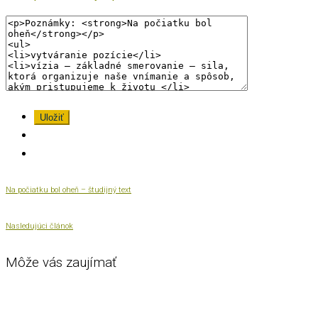
Na počiatku bol oheň – študijný text
Nasledujúci článok
Môže vás zaujímať