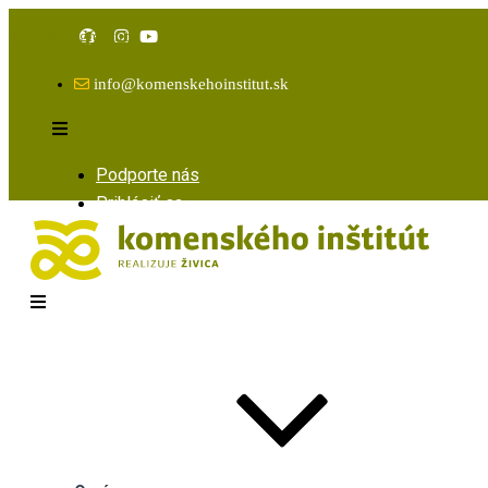
Facebook
Instagram
Youtube
info@komenskehoinstitut.sk
Podporte nás
Prihlásiť sa