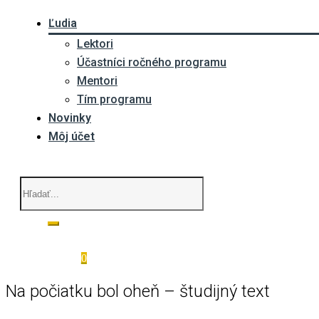
Ľudia
Lektori
Účastníci ročného programu
Mentori
Tím programu
Novinky
Môj účet
0
Na počiatku bol oheň – študijný text