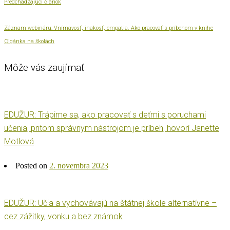
Predchádzajúci článok
Záznam webináru: Vnímavosť, inakosť, empatia. Ako pracovať s príbehom v knihe
Cigánka na školách
Môže vás zaujímať
EDUŽUR: Trápime sa, ako pracovať s deťmi s poruchami
učenia, pritom správnym nástrojom je príbeh, hovorí Janette
Motlová
Posted on
2. novembra 2023
EDUŽUR: Učia a vychovávajú na štátnej škole alternatívne –
cez zážitky, vonku a bez známok