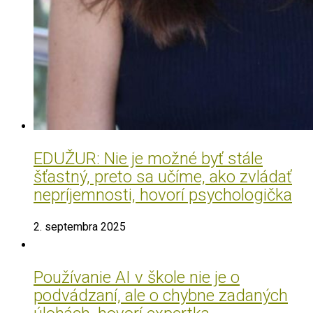
EDUŽUR: Nie je možné byť stále
šťastný, preto sa učíme, ako zvládať
nepríjemnosti, hovorí psychologička
2. septembra 2025
Používanie AI v škole nie je o
podvádzaní, ale o chybne zadaných