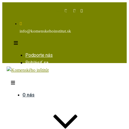
Facebook
Instagram
Youtube
info@komenskehoinstitut.sk
Podporte nás
Prihlásiť sa
O nás