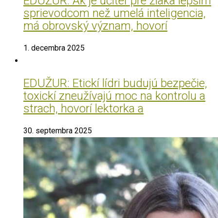
EDUŽUR: Ak je učiteľ pre žiaka lepším
sprievodcom než umelá inteligencia,
má obrovský význam, hovorí
1. decembra 2025
EDUŽUR: Etickí lídri budujú bezpečie,
toxickí zneužívajú moc na kontrolu a
strach, hovorí lektorka a
30. septembra 2025