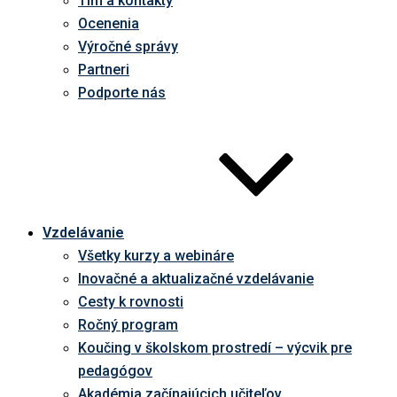
Tím a kontakty
Ocenenia
Výročné správy
Partneri
Podporte nás
Vzdelávanie
Všetky kurzy a webináre
Inovačné a aktualizačné vzdelávanie
Cesty k rovnosti
Ročný program
Koučing v školskom prostredí – výcvik pre
pedagógov
Akadémia začínajúcich učiteľov