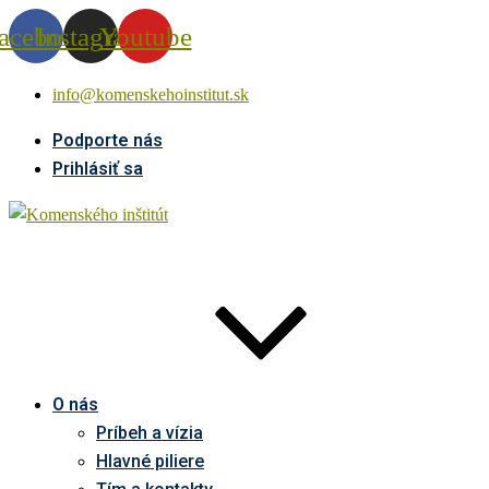
acebook
Instagram
Youtube
info@komenskehoinstitut.sk
Podporte nás
Prihlásiť sa
O nás
Príbeh a vízia
Hlavné piliere