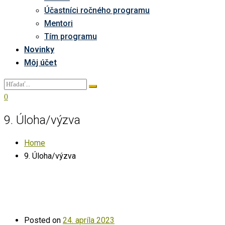
Účastníci ročného programu
Mentori
Tím programu
Novinky
Môj účet
0
9. Úloha/výzva
Home
9. Úloha/výzva
Posted on
24. apríla 2023