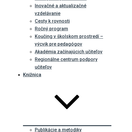
Inovačné a aktualizačné
vzdelávanie
Cesty k rovnosti
Ročný program
Koučing v školskom prostredí –
výcvik pre pedagógov
Akadémia začínajúcich učiteľov
Regionálne centrum podpory
učiteľov
Knižnica
Publikácie a metodiky