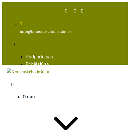
Facebook
Instagram
Youtube
info@komenskehoinstitut.sk
Podporte nás
Prihlásiť sa
O nás