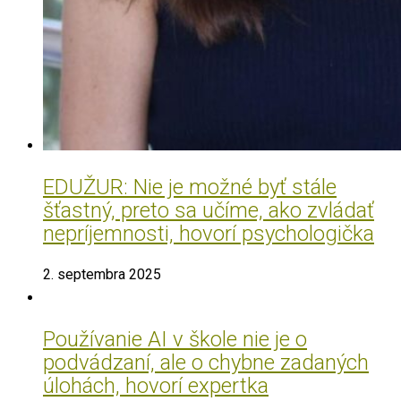
EDUŽUR: Nie je možné byť stále
šťastný, preto sa učíme, ako zvládať
nepríjemnosti, hovorí psychologička
2. septembra 2025
Používanie AI v škole nie je o
podvádzaní, ale o chybne zadaných
úlohách, hovorí expertka