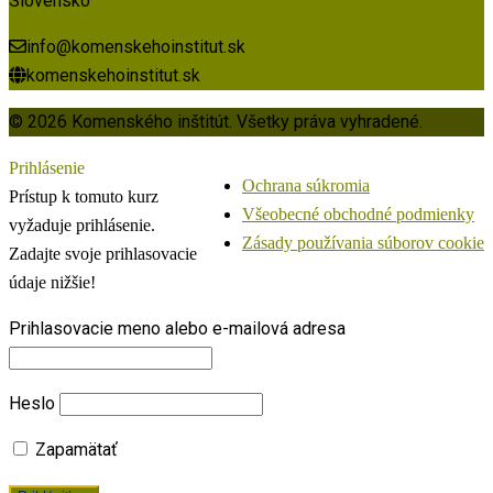
Slovensko
info@komenskehoinstitut.sk
komenskehoinstitut.sk
© 2026 Komenského inštitút. Všetky práva vyhradené.
Prihlásenie
Ochrana súkromia
Prístup k tomuto kurz
Všeobecné obchodné podmienky
vyžaduje prihlásenie.
Zásady používania súborov cookie
Zadajte svoje prihlasovacie
údaje nižšie!
Prihlasovacie meno alebo e-mailová adresa
Heslo
Zapamätať