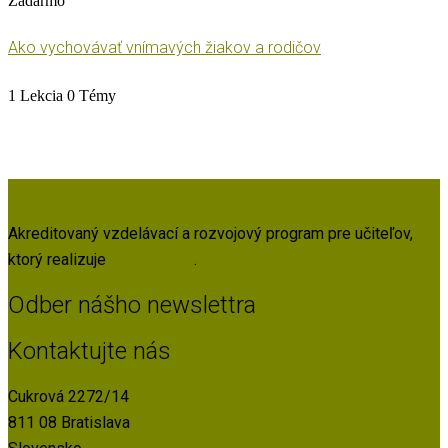
Zadarmo
Ako vychovávať vnímavých žiakov a rodičov
1 Lekcia
0 Témy
Akreditovaný vzdelávací a rozvojový program pre učiteľov,
ktorý realizuje
CEEV Živica
.
Odber nášho newslettra
Kontaktujte nás
Cukrová 2272/14
811 08 Bratislava