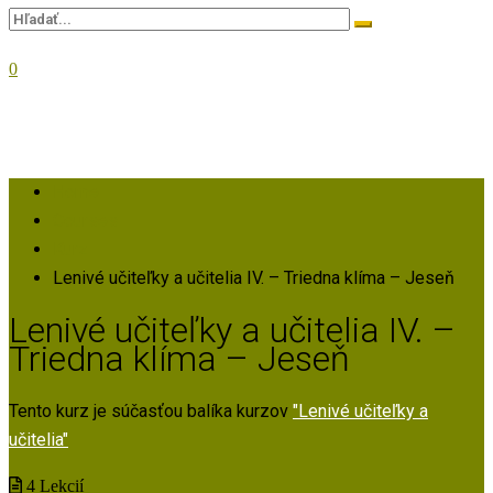
0
Home
Courses
Kurz
Lenivé učiteľky a učitelia IV. – Triedna klíma – Jeseň
Lenivé učiteľky a učitelia IV. –
Triedna klíma – Jeseň
Tento kurz je súčasťou balíka kurzov
"Lenivé učiteľky a
učitelia"
4 Lekcií