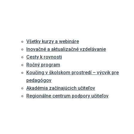
Všetky kurzy a webináre
Inovačné a aktualizačné vzdelávanie
Cesty k rovnosti
Ročný program
Koučing v školskom prostredí – výcvik pre
pedagógov
Akadémia začínajúcich učiteľov
Regionálne centrum podpory učiteľov