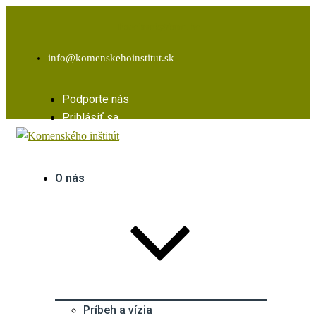
Facebook
Instagram
Youtube
info@komenskehoinstitut.sk
Podporte nás
Prihlásiť sa
O nás
Príbeh a vízia