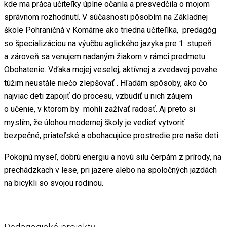
kde ma práca učiteľky úplne očarila a presvedčila o mojom
správnom rozhodnutí. V súčasnosti pôsobím na Základnej
škole Pohraničná v Komárne ako triedna učiteľlka, predagóg
so špecializáciou na výučbu aglického jazyka pre 1. stupeň
a zároveň sa venujem nadaným žiakom v rámci predmetu
Obohatenie. Vďaka mojej veselej, aktívnej a zvedavej povahe
túžim neustále niečo zlepšovať . Hľadám spôsoby, ako čo
najviac deti zapojiť do procesu, vzbudiť u nich záujem
o učenie, v ktorom by mohli zažívať radosť. Aj preto si
myslím, že úlohou modernej školy je vedieť vytvoriť
bezpečné, priateľské a obohacujúce prostredie pre naše deti.
Pokojnú myseľ, dobrú energiu a novú silu čerpám z prírody, na
prechádzkach v lese, pri jazere alebo na spoločných jazdách
na bicykli so svojou rodinou.