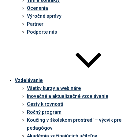
Tím a kontakty
Ocenenia
Výročné správy
Partneri
Podporte nás
Vzdelávanie
Všetky kurzy a webináre
Inovačné a aktualizačné vzdelávanie
Cesty k rovnosti
Ročný program
Koučing v školskom prostredí – výcvik pre
pedagógov
Akadémia začínajúcich učiteľov