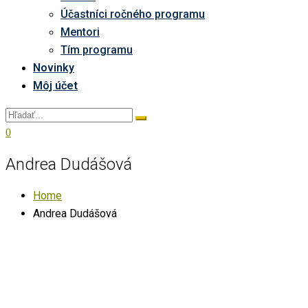
Účastníci ročného programu
Mentori
Tím programu
Novinky
Môj účet
0
Andrea Dudášová
Home
Andrea Dudášová