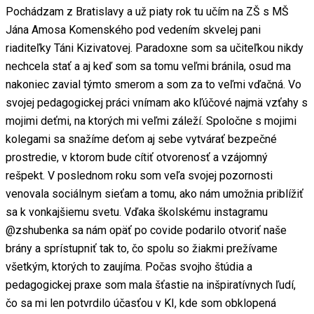
Pochádzam z Bratislavy a už piaty rok tu učím na ZŠ s MŠ
Jána Amosa Komenského pod vedením skvelej pani
riaditeľky Táni Kizivatovej. Paradoxne som sa učiteľkou nikdy
nechcela stať a aj keď som sa tomu veľmi bránila, osud ma
nakoniec zavial týmto smerom a som za to veľmi vďačná. Vo
svojej pedagogickej práci vnímam ako kľúčové najmä vzťahy s
mojimi deťmi, na ktorých mi veľmi záleží. Spoločne s mojimi
kolegami sa snažíme deťom aj sebe vytvárať bezpečné
prostredie, v ktorom bude cítiť otvorenosť a vzájomný
rešpekt. V poslednom roku som veľa svojej pozornosti
venovala sociálnym sieťam a tomu, ako nám umožnia priblížiť
sa k vonkajšiemu svetu. Vďaka školskému instagramu
@zshubenka sa nám opäť po covide podarilo otvoriť naše
brány a sprístupniť tak to, čo spolu so žiakmi prežívame
všetkým, ktorých to zaujíma. Počas svojho štúdia a
pedagogickej praxe som mala šťastie na inšpiratívnych ľudí,
čo sa mi len potvrdilo účasťou v KI, kde som obklopená