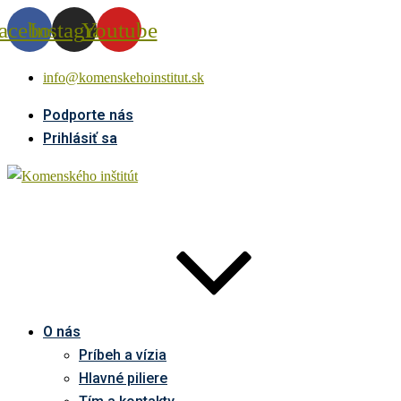
acebook
Instagram
Youtube
info@komenskehoinstitut.sk
Podporte nás
Prihlásiť sa
O nás
Príbeh a vízia
Hlavné piliere