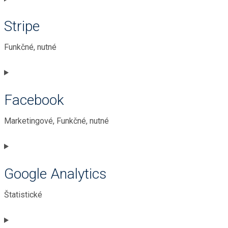
to
Stripe
service
wordpress
Funkčné, nutné
Consent
to
Facebook
service
stripe
Marketingové, Funkčné, nutné
Consent
to
Google Analytics
service
facebook
Štatistické
Consent