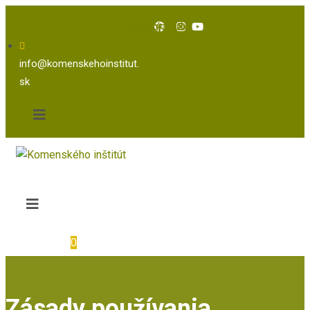
Facebook
Instagram
Youtube
info@komenskehoinstitut.
sk
0
Zásady používania