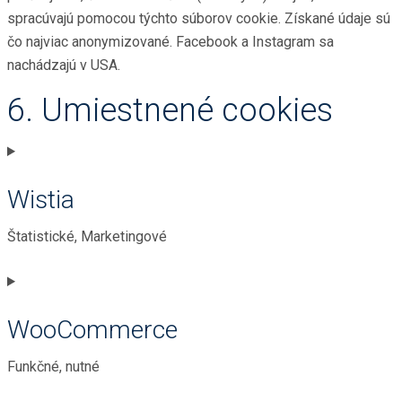
spracúvajú pomocou týchto súborov cookie. Získané údaje sú
čo najviac anonymizované. Facebook a Instagram sa
nachádzajú v USA.
6. Umiestnené cookies
Wistia
Štatistické, Marketingové
Consent
to
WooCommerce
service
wistia
Funkčné, nutné