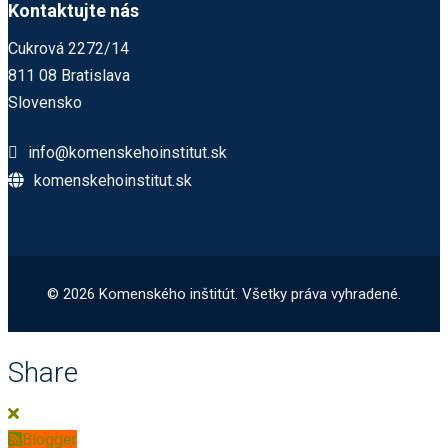
Kontaktujte nás
Cukrová 2272/14
811 08 Bratislava
Slovensko
info@komenskehoinstitut.sk
komenskehoinstitut.sk
© 2026 Komenského inštitút. Všetky práva vyhradené.
Share
Blogger