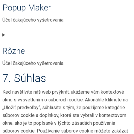
Popup Maker
service
complianz
Účel čakajúceho vyšetrovania
Consent
to
Rôzne
service
popup-
Účel čakajúceho vyšetrovania
maker
7. Súhlas
Consent
to
Keď navštívite náš web prvýkrát, ukážeme vám kontextové
service
okno s vysvetlením o súboroch cookie. Akonáhle kliknete na
rôzne
„Uložiť predvoľby“, súhlasíte s tým, že použijeme kategórie
súborov cookie a doplnkov, ktoré ste vybrali v kontextovom
okne, ako je to popísané v týchto zásadách používania
súborov cookie. Používanie súborov cookie môžete zakázať