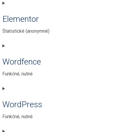
Consent
to
Elementor
service
woocommerce
Štatistické (anonymné)
Consent
to
Wordfence
service
elementor
Funkčné, nutné
Consent
to
WordPress
service
wordfence
Funkčné, nutné
Consent