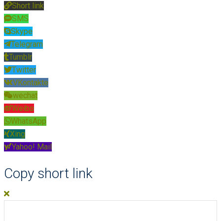
Short link
SMS
Skype
Telegram
Tumblr
Twitter
VKontakte
wechat
Weibo
WhatsApp
Xing
Yahoo! Mail
Copy short link