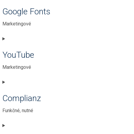
to
Google Fonts
service
google-
Marketingové
analytics
Consent
to
YouTube
service
google-
Marketingové
fonts
Consent
to
Complianz
service
youtube
Funkčné, nutné
Consent
to