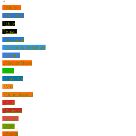
Blogger
Delicious
Digg
Email
Facebook
Facebook messenger
Google
Hacker News
Line
LinkedIn
Mix
Odnoklassniki
PDF
Pinterest
Pocket
Print
Reddit