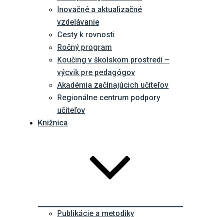
Inovačné a aktualizačné
vzdelávanie
Cesty k rovnosti
Ročný program
Koučing v školskom prostredí –
výcvik pre pedagógov
Akadémia začínajúcich učiteľov
Regionálne centrum podpory
učiteľov
Knižnica
Publikácie a metodiky