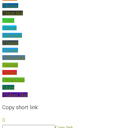
Renren
Short link
SMS
Skype
Telegram
Tumblr
Twitter
VKontakte
wechat
Weibo
WhatsApp
Xing
Yahoo! Mail
Copy short link
Copy link