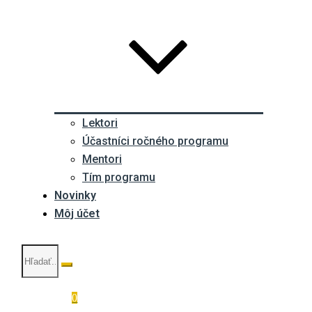
Lektori
Účastníci ročného programu
Mentori
Tím programu
Novinky
Môj účet
0