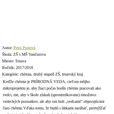
Autor:
Petra Psotová
Škola:
ZŠ s MŠ Vančurova
Miesto:
Trnava
Ročník:
2017/2018
Kategórie:
chémia, druhý stupeň ZŠ, trnavský kraj
Keďže chémia je PRÍRODNÁ VEDA, cieľom môjho
mikroprojektu je, aby žiaci počas hodín chémie pracovali ako
vedci, nie, aby v škole získali (sprostredkovane) množstvo
vedeckých poznatkov, ale aby oni boli „vedcami“ objavujúcimi
čaro chémie.Vďaka tomu, že budú s látkami narábať, premýšľať