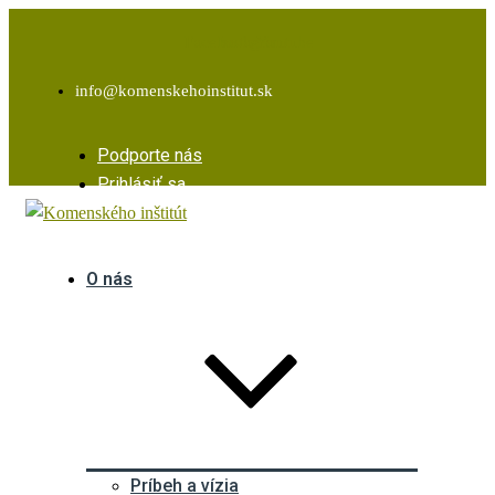
Facebook
Instagram
Youtube
info@komenskehoinstitut.sk
Podporte nás
Prihlásiť sa
O nás
Príbeh a vízia