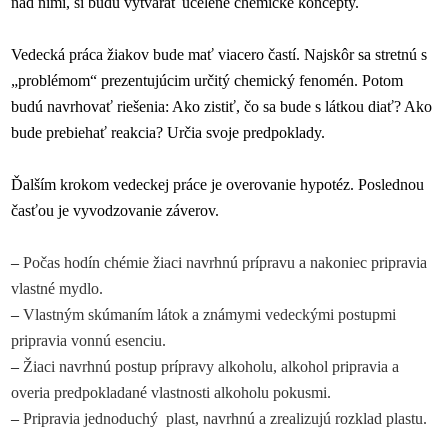
nad nimi, si budú vytvárať ucelené chemické koncepty.
Vedecká práca žiakov bude mať viacero častí. Najskôr sa stretnú s
„problémom“ prezentujúcim určitý chemický fenomén. Potom
budú navrhovať riešenia: Ako zistiť, čo sa bude s látkou diať? Ako
bude prebiehať reakcia? Určia svoje predpoklady.
Ďalším krokom vedeckej práce je overovanie hypotéz. Poslednou
časťou je vyvodzovanie záverov.
–
Počas hodín chémie žiaci navrhnú prípravu a nakoniec pripravia
vlastné mydlo.
–
Vlastným skúmaním látok a známymi vedeckými postupmi
pripravia vonnú esenciu.
–
Žiaci navrhnú postup prípravy alkoholu, alkohol pripravia a
overia predpokladané vlastnosti alkoholu pokusmi.
–
Pripravia jednoduchý plast, navrhnú a zrealizujú rozklad plastu.