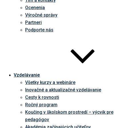
Tím a kontakty
Ocenenia
Výročné správy
Partneri
Podporte nás
Vzdelávanie
Všetky kurzy a webináre
Inovačné a aktualizačné vzdelávanie
Cesty k rovnosti
Ročný program
Koučing v školskom prostredí – výcvik pre
pedagógov
Akadémia začínajúcich učiteľov