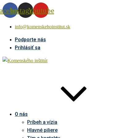
acebook
Instagram
Youtube
info@komenskehoinstitut.sk
Podporte nás
Prihlásiť sa
O nás
Príbeh a vízia
Hlavné piliere