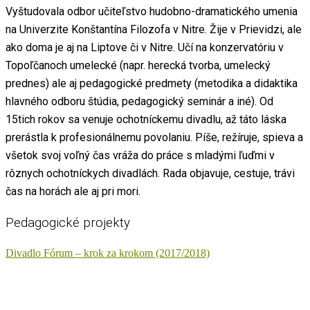
Vyštudovala odbor učiteľstvo hudobno-dramatického umenia
na Univerzite Konštantína Filozofa v Nitre. Žije v Prievidzi, ale
ako doma je aj na Liptove či v Nitre. Učí na konzervatóriu v
Topoľčanoch umelecké (napr. herecká tvorba, umelecký
prednes) ale aj pedagogické predmety (metodika a didaktika
hlavného odboru štúdia, pedagogický seminár a iné). Od
15tich rokov sa venuje ochotníckemu divadlu, až táto láska
prerástla k profesionálnemu povolaniu. Píše, režíruje, spieva a
všetok svoj voľný čas vráža do práce s mladými ľuďmi v
rôznych ochotníckych divadlách. Rada objavuje, cestuje, trávi
čas na horách ale aj pri mori.
Pedagogické projekty
Divadlo Fórum – krok za krokom (2017/2018)