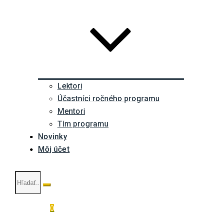
Lektori
Účastníci ročného programu
Mentori
Tím programu
Novinky
Môj účet
0