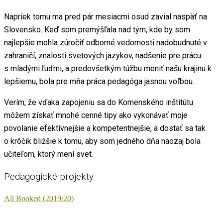
Napriek tomu ma pred pár mesiacmi osud zavial naspäť na
Slovensko. Keď som premýšľala nad tým, kde by som
najlepšie mohla zúročiť odborné vedomosti nadobudnuté v
zahraničí, znalosti svetových jazykov, nadšenie pre prácu
s mladými ľuďmi, a predovšetkým túžbu meniť našu krajinu k
lepšiemu, bola pre mňa práca pedagóga jasnou voľbou.
Verím, že vďaka zapojeniu sa do Komenského inštitútu
môžem získať mnohé cenné tipy ako vykonávať moje
povolanie efektívnejšie a kompetentnejšie, a dostať sa tak
o krôčik bližšie k tomu, aby som jedného dňa naozaj bola
učiteľom, ktorý mení svet.
Pedagogické projekty
All Booked (2019/20)