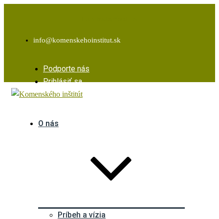
Facebook
Instagram
Youtube
info@komenskehoinstitut.sk
Podporte nás
Prihlásiť sa
O nás
Príbeh a vízia