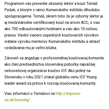
Programom vás prevedie skúsený lektor a kouč Tomáš
Pešek, s ktorým v rámci Komenského inštitútu dlhodobo
spolupracujeme. Tomáš, okrem toho že je výborný lektor je
aj medzinárodne certifikovaný kouč na úrovni ACC, s viac
ako 750 odkoučovanými hodinami a viac ako 10 ročnou
praxou. Viedol viacero úspešných koučovacích výcvikov
vrátane výcviku mentorov Komenského inštitútu a oblasť
vzdelávania mu je veľmi blízka.
Zároveň sa angažuje v profesionálnej koučovacej komunite
ako člen predsedníctva slovenskej pobočky najväčšej
celosvetovej organizácie koučov ICF. Ako jediný na
Slovensku v roku 2021 získal globálnu cenu ICF Young
leader award za prínos k rozvoju koučovacej komunity.
Viac informácií o Tomášovi na
http://improve-
se.sk/koucing/ .