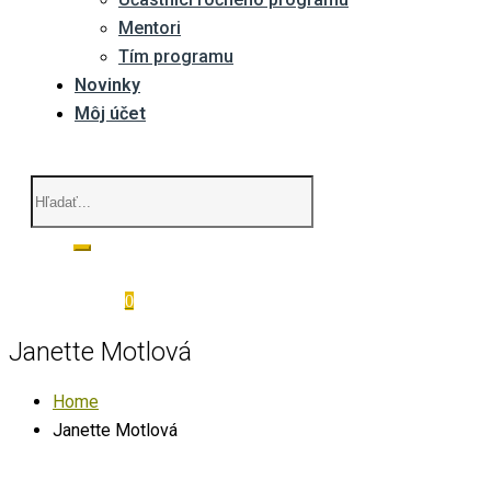
Mentori
Tím programu
Novinky
Môj účet
0
Janette Motlová
Home
Janette Motlová