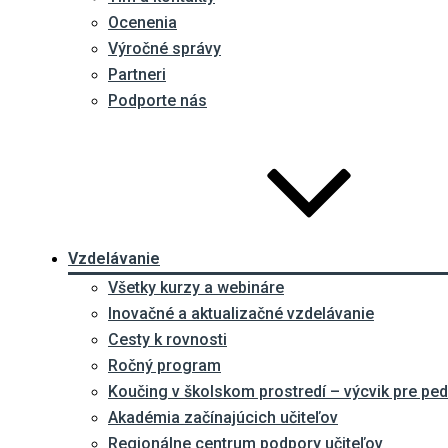
Ocenenia
Výročné správy
Partneri
Podporte nás
Vzdelávanie
Všetky kurzy a webináre
Inovačné a aktualizačné vzdelávanie
Cesty k rovnosti
Ročný program
Koučing v školskom prostredí – výcvik pre p
Akadémia začínajúcich učiteľov
Regionálne centrum podpory učiteľov