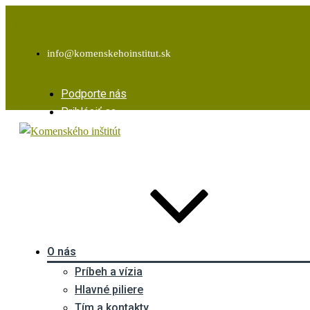
Facebook
Instagram
Youtube
info@komenskehoinstitut.sk
Podporte nás
Prihlásiť sa
O nás
Príbeh a vízia
Hlavné piliere
Tím a kontakty