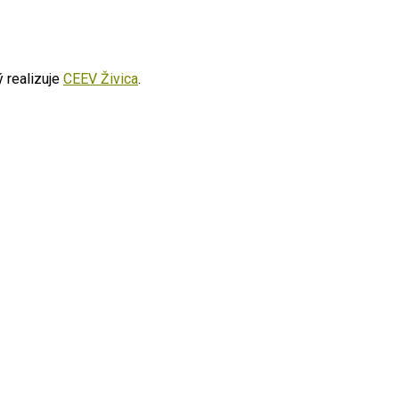
ý realizuje
CEEV Živica
.