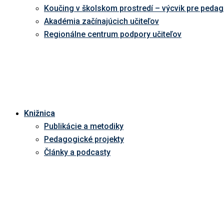
Koučing v školskom prostredí – výcvik pre peda
Akadémia začínajúcich učiteľov
Regionálne centrum podpory učiteľov
Knižnica
Publikácie a metodiky
Pedagogické projekty
Články a podcasty