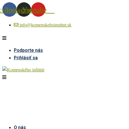
cebook
Instagram
Youtube
info@komenskehoinstitut.sk
Podporte nás
Prihlásiť sa
O nás