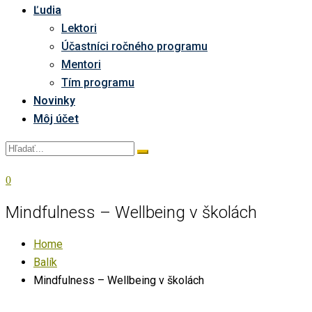
Ľudia
Lektori
Účastníci ročného programu
Mentori
Tím programu
Novinky
Môj účet
0
Mindfulness – Wellbeing v školách
Home
Balík
Mindfulness – Wellbeing v školách