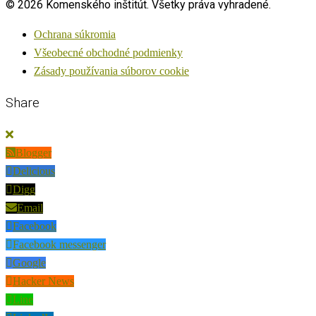
© 2026 Komenského inštitút. Všetky práva vyhradené.
Ochrana súkromia
Všeobecné obchodné podmienky
Zásady používania súborov cookie
Share
Blogger
Delicious
Digg
Email
Facebook
Facebook messenger
Google
Hacker News
Line