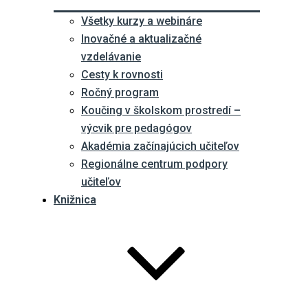
Všetky kurzy a webináre
Inovačné a aktualizačné
vzdelávanie
Cesty k rovnosti
Ročný program
Koučing v školskom prostredí –
výcvik pre pedagógov
Akadémia začínajúcich učiteľov
Regionálne centrum podpory
učiteľov
Knižnica