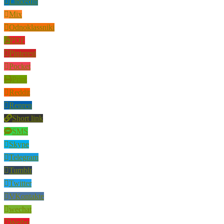
LinkedIn
Mix
Odnoklassniki
PDF
Pinterest
Pocket
Print
Reddit
Renren
Short link
SMS
Skype
Telegram
Tumblr
Twitter
VKontakte
wechat
Weibo