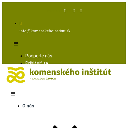
Facebook
Instagram
Youtube
info@komenskehoinstitut.sk
Podporte nás
Prihlásiť sa
O nás