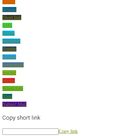
Reddit
Renren
Short link
SMS
Skype
Telegram
Tumblr
Twitter
VKontakte
wechat
Weibo
WhatsApp
Xing
Yahoo! Mail
Copy short link
Copy link