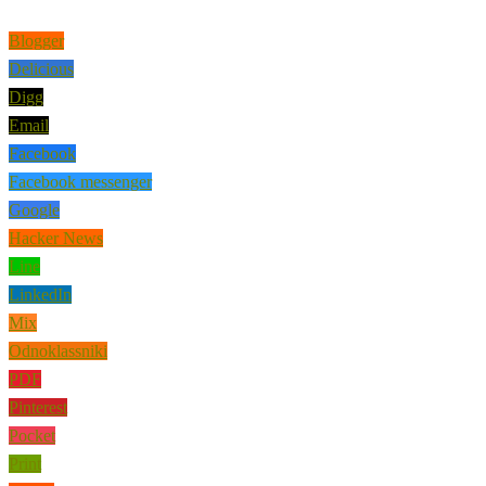
Blogger
Delicious
Digg
Email
Facebook
Facebook messenger
Google
Hacker News
Line
LinkedIn
Mix
Odnoklassniki
PDF
Pinterest
Pocket
Print