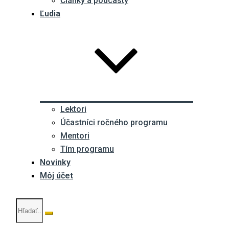
Články a podcasty
Ľudia
Lektori
Účastníci ročného programu
Mentori
Tím programu
Novinky
Môj účet