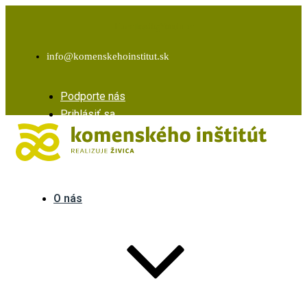
Facebook
Instagram
Youtube
info@komenskehoinstitut.sk
Podporte nás
Prihlásiť sa
O nás