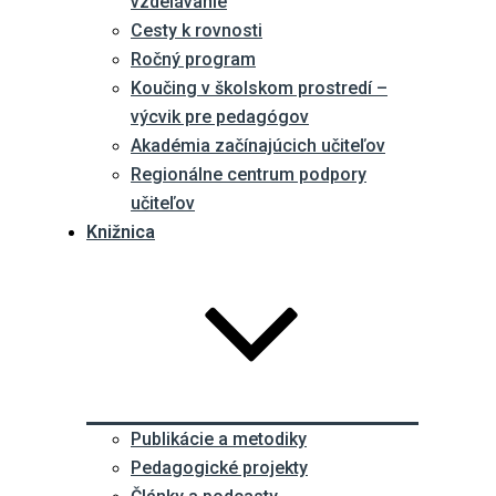
vzdelávanie
Cesty k rovnosti
Ročný program
Koučing v školskom prostredí –
výcvik pre pedagógov
Akadémia začínajúcich učiteľov
Regionálne centrum podpory
učiteľov
Knižnica
Publikácie a metodiky
Pedagogické projekty