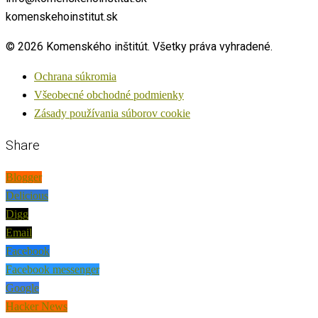
komenskehoinstitut.sk
© 2026 Komenského inštitút. Všetky práva vyhradené.
Ochrana súkromia
Všeobecné obchodné podmienky
Zásady používania súborov cookie
Share
Blogger
Delicious
Digg
Email
Facebook
Facebook messenger
Google
Hacker News