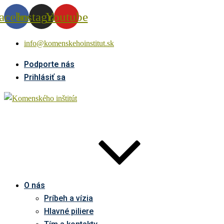
acebook
Instagram
Youtube
info@komenskehoinstitut.sk
Podporte nás
Prihlásiť sa
O nás
Príbeh a vízia
Hlavné piliere