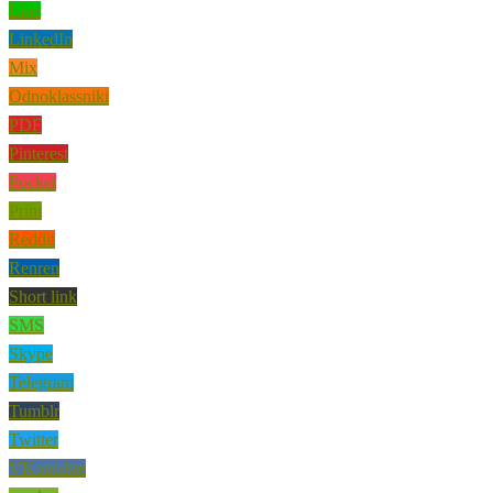
Line
LinkedIn
Mix
Odnoklassniki
PDF
Pinterest
Pocket
Print
Reddit
Renren
Short link
SMS
Skype
Telegram
Tumblr
Twitter
VKontakte