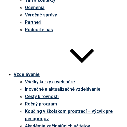
Tím a kontakty
Ocenenia
Výročné správy
Partneri
Podporte nás
Vzdelávanie
Všetky kurzy a webináre
Inovačné a aktualizačné vzdelávanie
Cesty k rovnosti
Ročný program
Koučing v školskom prostredí – výcvik pre
pedagógov
Akadémia začínajúcich učiteľov