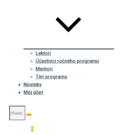
Lektori
Účastníci ročného programu
Mentori
Tím programu
Novinky
Môj účet
0