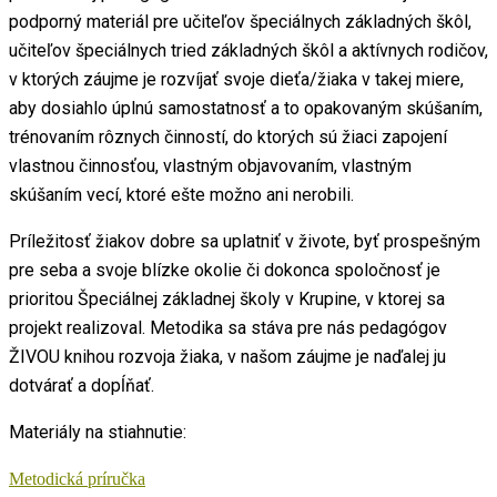
podporný materiál pre učiteľov špeciálnych základných škôl,
učiteľov špeciálnych tried základných škôl a aktívnych rodičov,
v ktorých záujme je rozvíjať svoje dieťa/žiaka v takej miere,
aby dosiahlo úplnú samostatnosť a to opakovaným skúšaním,
trénovaním rôznych činností, do ktorých sú žiaci zapojení
vlastnou činnosťou, vlastným objavovaním, vlastným
skúšaním vecí, ktoré ešte možno ani nerobili.
Príležitosť žiakov dobre sa uplatniť v živote, byť prospešným
pre seba a svoje blízke okolie či dokonca spoločnosť je
prioritou Špeciálnej základnej školy v Krupine, v ktorej sa
projekt realizoval. Metodika sa stáva pre nás pedagógov
ŽIVOU knihou rozvoja žiaka, v našom záujme je naďalej ju
dotvárať a dopĺňať.
Materiály na stiahnutie:
Metodická príručka