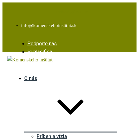
Facebook
Instagram
Youtube
info@komenskehoinstitut.sk
Podporte nás
Prihlásiť sa
O nás
Príbeh a vízia