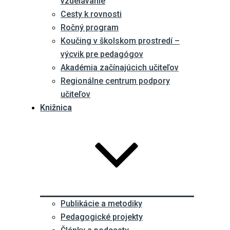
vzdelávanie
Cesty k rovnosti
Ročný program
Koučing v školskom prostredí –
výcvik pre pedagógov
Akadémia začínajúcich učiteľov
Regionálne centrum podpory
učiteľov
Knižnica
Publikácie a metodiky
Pedagogické projekty