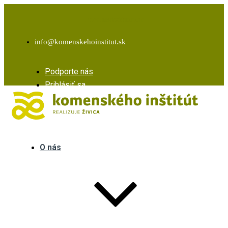
Facebook
Instagram
Youtube
info@komenskehoinstitut.sk
Podporte nás
Prihlásiť sa
O nás