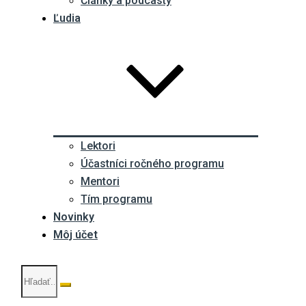
Články a podcasty
Ľudia
Lektori
Účastníci ročného programu
Mentori
Tím programu
Novinky
Môj účet