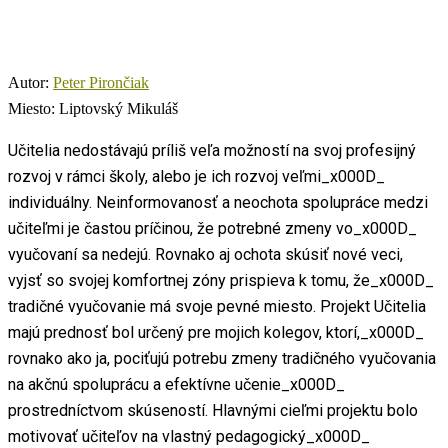
Autor:
Peter Pirončiak
Miesto:
Liptovský Mikuláš
Učitelia nedostávajú príliš veľa možností na svoj profesijný
rozvoj v rámci školy, alebo je ich rozvoj veľmi_x000D_
individuálny. Neinformovanosť a neochota spolupráce medzi
učiteľmi je častou príčinou, že potrebné zmeny vo_x000D_
vyučovaní sa nedejú. Rovnako aj ochota skúsiť nové veci,
vyjsť so svojej komfortnej zóny prispieva k tomu, že_x000D_
tradičné vyučovanie má svoje pevné miesto. Projekt Učitelia
majú prednosť bol určený pre mojich kolegov, ktorí,_x000D_
rovnako ako ja, pociťujú potrebu zmeny tradičného vyučovania
na akčnú spoluprácu a efektívne učenie_x000D_
prostredníctvom skúseností. Hlavnými cieľmi projektu bolo
motivovať učiteľov na vlastný pedagogický_x000D_