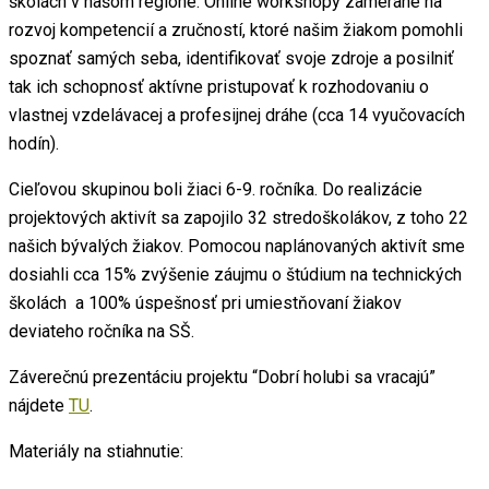
školách v našom regióne. Online workshopy zamerané na
rozvoj kompetencií a zručností, ktoré
našim žiakom pomohli
spoznať samých seba, identifikovať svoje zdroje a posilniť
tak ich schopnosť aktívne pristupovať k rozhodovaniu o
vlastnej vzdelávacej a profesijnej dráhe (cca 14 vyučovacích
hodín).
Cieľovou skupinou boli žiaci 6-9. ročníka. Do realizácie
projektových aktivít sa zapojilo 32 stredoškolákov, z toho 22
našich bývalých žiakov. Pomocou naplánovaných aktivít sme
dosiahli cca 15% zvýšenie záujmu o štúdium na technických
školách
a 100% úspešnosť pri umiestňovaní žiakov
deviateho ročníka na SŠ.
Záverečnú prezentáciu projektu “Dobrí holubi sa vracajú”
nájdete
TU
.
Materiály na stiahnutie: