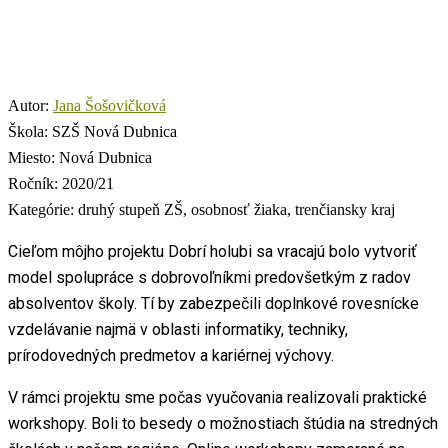
Autor:
Jana Šošovičková
Škola:
SZŠ Nová Dubnica
Miesto:
Nová Dubnica
Ročník:
2020/21
Kategórie:
druhý stupeň ZŠ, osobnosť žiaka, trenčiansky kraj
Cieľom môjho projektu Dobrí holubi sa vracajú bolo vytvoriť
model spolupráce s dobrovoľníkmi predovšetkým z radov
absolventov školy. Tí by zabezpečili doplnkové rovesnícke
vzdelávanie najmä v oblasti informatiky, techniky,
prírodovedných predmetov a kariérnej výchovy.
V rámci projektu sme počas vyučovania realizovali praktické
workshopy. Boli to besedy o možnostiach štúdia na stredných