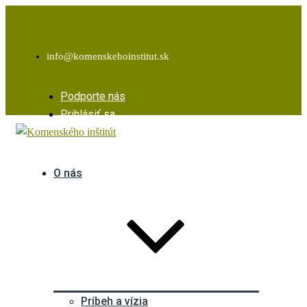
Facebook
Instagram
Youtube
info@komenskehoinstitut.sk
Podporte nás
Prihlásiť sa
O nás
Príbeh a vízia