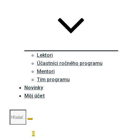
Lektori
Účastníci ročného programu
Mentori
Tím programu
Novinky
Môj účet
0