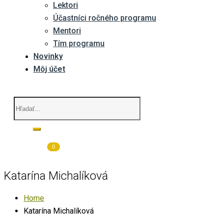
Lektori
Účastníci ročného programu
Mentori
Tím programu
Novinky
Môj účet
0
Katarína Michalíková
Home
Katarína Michalíková