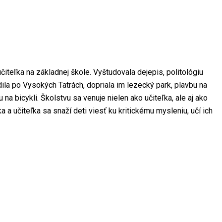
čiteľka na základnej škole. Vyštudovala dejepis, politológiu
ila po Vysokých Tatrách, dopriala im lezecký park, plavbu na
u na bicykli. Školstvu sa venuje nielen ako učiteľka, ale aj ako
a učiteľka sa snaží deti viesť ku kritickému mysleniu, učí ich