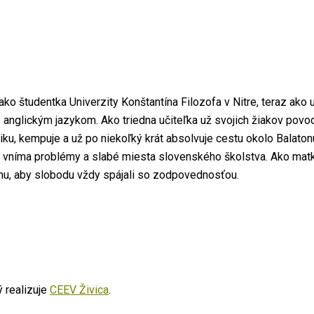
ko študentka Univerzity Konštantína Filozofa v Nitre, teraz ako u
 anglickým jazykom. Ako triedna učiteľka už svojich žiakov povod
istiku, kempuje a už po niekoľký krát absolvuje cestu okolo Balaton
k vníma problémy a slabé miesta slovenského školstva. Ako matka 
omu, aby slobodu vždy spájali so zodpovednosťou.
ý realizuje
CEEV Živica
.