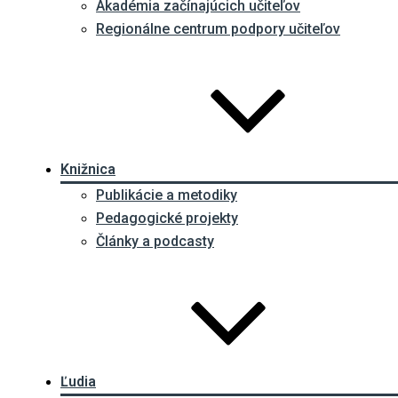
Akadémia začínajúcich učiteľov
Regionálne centrum podpory učiteľov
Knižnica
Publikácie a metodiky
Pedagogické projekty
Články a podcasty
Ľudia