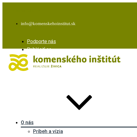
Facebook
Instagram
Youtube
info@komenskehoinstitut.sk
Podporte nás
Prihlásiť sa
O nás
Príbeh a vízia