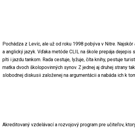
Pochádza z Levíc, ale už od roku 1998 pobýva v Nitre. Najskôr a
a anglický jazyk. Vďaka metóde CLIL na škole prepája dejepis s
plti i jazdu tankom. Rada cestuje, lyžuje, číta knihy, pestuje tur
matka dvoch školopovinných synov. Z jednej aj druhej strany ta
slobodnej diskusii založenej na argumentácii a nabáda ich k t
Akreditovaný vzdelávací a rozvojový program pre učiteľov, ktor