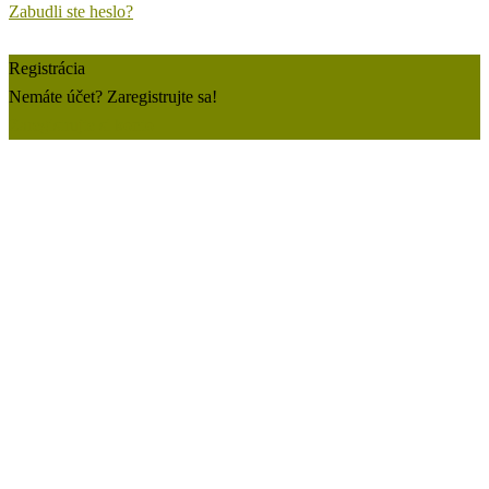
Zabudli ste heslo?
Registrácia
Nemáte účet? Zaregistrujte sa!
Zaregistrujte si konto