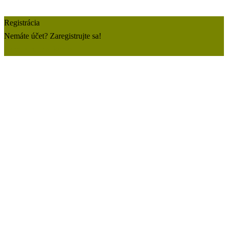
Registrácia
Nemáte účet? Zaregistrujte sa!
Zaregistrujte si konto